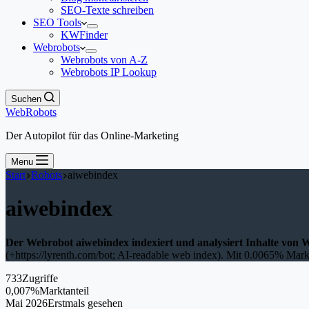
SEO-Texte schreiben
SEO Tools
KWFinder
Webrobots
Webrobots von A-Z
Webrobots IP Lookup
Suchen
WebRobots
Der Autopilot für das Online-Marketing
Menu
Start
Robots
aiwebindex
aiwebindex
Der Webrobot aiwebindex indexiert und analysiert Inhalte von W
(+https://lyrenth.com/bot; AI-readable web index). Mit 0.0065% Markt
733
Zugriffe
0,007%
Marktanteil
Mai 2026
Erstmals gesehen