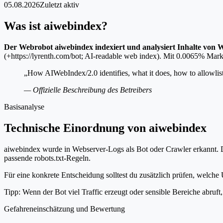
05.08.2026
Zuletzt aktiv
Was ist aiwebindex?
Der Webrobot aiwebindex indexiert und analysiert Inhalte von W
(+https://lyrenth.com/bot; AI-readable web index). Mit 0.0065% Markt
„How AIWebIndex/2.0 identifies, what it does, how to allowlist
— Offizielle Beschreibung des Betreibers
Basisanalyse
Technische Einordnung von aiwebindex
aiwebindex wurde in Webserver-Logs als Bot oder Crawler erkannt. Di
passende robots.txt-Regeln.
Für eine konkrete Entscheidung solltest du zusätzlich prüfen, welche 
Tipp: Wenn der Bot viel Traffic erzeugt oder sensible Bereiche abruf
Gefahreneinschätzung und Bewertung