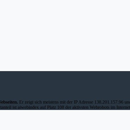
ebseiten.
Er zeigt sich meistens mit der IP Adresse 138.201.157.96 
anteil ist aiwebindex auf Platz 108 der aktivsten Webrobots im Internet