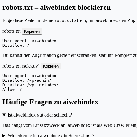
robots.txt – aiwebindex blockieren
Füge diese Zeilen in deine
ein, um aiwebindex den Zugri
robots.txt
robots.txt
Kopieren
User-agent: aiwebindex

Disallow: /
Du kannst den Zugriff auch gezielt einschränken, statt ihn komplett z
robots.txt (selektiv)
Kopieren
User-agent: aiwebindex

Disallow: /wp-admin/

Disallow: /wp-includes/

Allow: /
Häufige Fragen zu aiwebindex
Ist aiwebindex gut oder schlecht?
Das hängt vom Einsatzzweck ab. aiwebindex ist als Web-Crawler einge
Wie erkenne ich aiwebindex in Server-Logs?