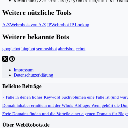
AIWebIndex/2.0 (+https://lyrenth.com/bot; AI-reada
Weitere nützliche Tools
A-Z
Webrobots von A-Z
IP
Webrobot IP Lookup
Weitere bekannte Bots
googlebot
bingbot
semrushbot
ahrefsbot
ccbot
Impressum
Datenschutzerklärung
Beliebte Beiträge
7 Fälle in denen hohes Keyword Suchvolumen eine Falle ist (und war
Domaininhaber ermitteln mit der Whois-Abfrage: Wem gehört die Do
Freie Domains finden und die Vorteile einer eigenen Domain für Blog
Über WebRobots.de