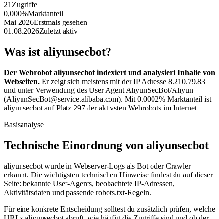
21
Zugriffe
0,000%
Marktanteil
Mai 2026
Erstmals gesehen
01.08.2026
Zuletzt aktiv
Was ist aliyunsecbot?
Der Webrobot aliyunsecbot indexiert und analysiert Inhalte von
Webseiten.
Er zeigt sich meistens mit der IP Adresse 8.210.79.83
und unter Verwendung des User Agent AliyunSecBot/Aliyun
(AliyunSecBot@service.alibaba.com). Mit 0.0002% Marktanteil ist
aliyunsecbot auf Platz 297 der aktivsten Webrobots im Internet.
Basisanalyse
Technische Einordnung von aliyunsecbot
aliyunsecbot wurde in Webserver-Logs als Bot oder Crawler
erkannt. Die wichtigsten technischen Hinweise findest du auf dieser
Seite: bekannte User-Agents, beobachtete IP-Adressen,
Aktivitätsdaten und passende robots.txt-Regeln.
Für eine konkrete Entscheidung solltest du zusätzlich prüfen, welche
URLs aliyunsecbot abruft, wie häufig die Zugriffe sind und ob der