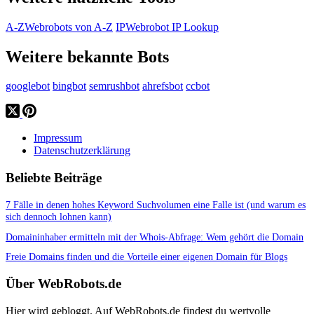
A-Z
Webrobots von A-Z
IP
Webrobot IP Lookup
Weitere bekannte Bots
googlebot
bingbot
semrushbot
ahrefsbot
ccbot
Impressum
Datenschutzerklärung
Beliebte Beiträge
7 Fälle in denen hohes Keyword Suchvolumen eine Falle ist (und warum es
sich dennoch lohnen kann)
Domaininhaber ermitteln mit der Whois-Abfrage: Wem gehört die Domain
Freie Domains finden und die Vorteile einer eigenen Domain für Blogs
Über WebRobots.de
Hier wird gebloggt. Auf WebRobots.de findest du wertvolle