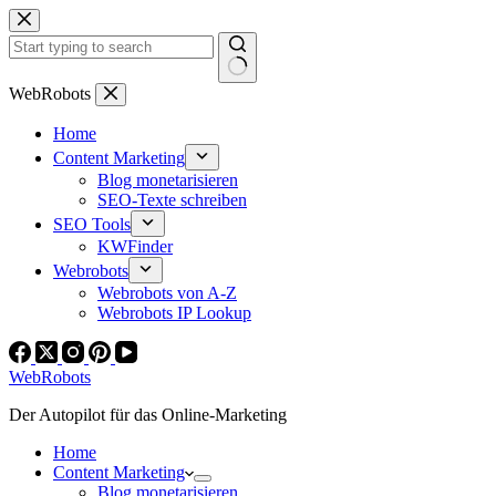
Zum
Inhalt
springen
Keine
WebRobots
Ergebnisse
Home
Content Marketing
Blog monetarisieren
SEO-Texte schreiben
SEO Tools
KWFinder
Webrobots
Webrobots von A-Z
Webrobots IP Lookup
WebRobots
Der Autopilot für das Online-Marketing
Home
Content Marketing
Blog monetarisieren