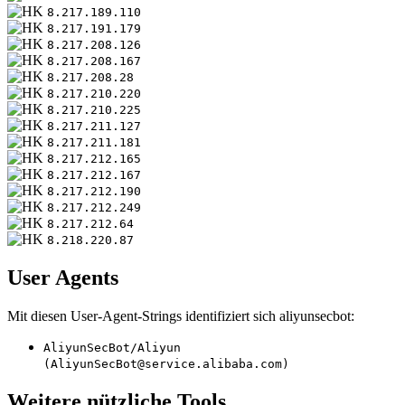
8.217.189.110
8.217.191.179
8.217.208.126
8.217.208.167
8.217.208.28
8.217.210.220
8.217.210.225
8.217.211.127
8.217.211.181
8.217.212.165
8.217.212.167
8.217.212.190
8.217.212.249
8.217.212.64
8.218.220.87
User Agents
Mit diesen User-Agent-Strings identifiziert sich aliyunsecbot:
AliyunSecBot/Aliyun
(AliyunSecBot@service.alibaba.com)
Weitere nützliche Tools