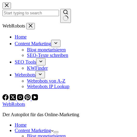
Zum
Inhalt
springen
Keine
WebRobots
Ergebnisse
Home
Content Marketing
Blog monetarisieren
SEO-Texte schreiben
SEO Tools
KWFinder
Webrobots
Webrobots von A-Z
Webrobots IP Lookup
WebRobots
Der Autopilot für das Online-Marketing
Home
Content Marketing
Blog monetarisieren