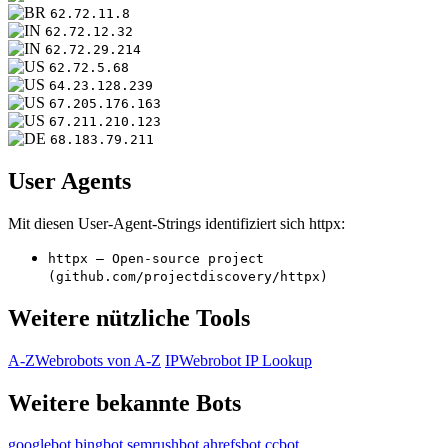
62.72.11.8
62.72.12.32
62.72.29.214
62.72.5.68
64.23.128.239
67.205.176.163
67.211.210.123
68.183.79.211
User Agents
Mit diesen User-Agent-Strings identifiziert sich httpx:
httpx – Open-source project
(github.com/projectdiscovery/httpx)
Weitere nützliche Tools
A-Z
Webrobots von A-Z
IP
Webrobot IP Lookup
Weitere bekannte Bots
googlebot
bingbot
semrushbot
ahrefsbot
ccbot