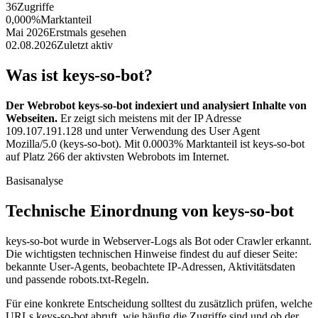
36
Zugriffe
0,000%
Marktanteil
Mai 2026
Erstmals gesehen
02.08.2026
Zuletzt aktiv
Was ist keys-so-bot?
Der Webrobot keys-so-bot indexiert und analysiert Inhalte von
Webseiten.
Er zeigt sich meistens mit der IP Adresse
109.107.191.128 und unter Verwendung des User Agent
Mozilla/5.0 (keys-so-bot). Mit 0.0003% Marktanteil ist keys-so-bot
auf Platz 266 der aktivsten Webrobots im Internet.
Basisanalyse
Technische Einordnung von keys-so-bot
keys-so-bot wurde in Webserver-Logs als Bot oder Crawler erkannt.
Die wichtigsten technischen Hinweise findest du auf dieser Seite:
bekannte User-Agents, beobachtete IP-Adressen, Aktivitätsdaten
und passende robots.txt-Regeln.
Für eine konkrete Entscheidung solltest du zusätzlich prüfen, welche
URLs keys-so-bot abruft, wie häufig die Zugriffe sind und ob der