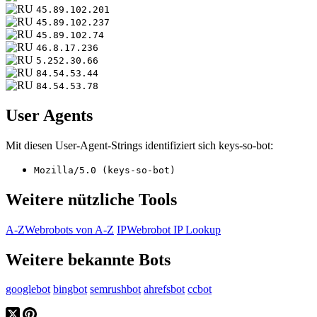
45.89.102.201
45.89.102.237
45.89.102.74
46.8.17.236
5.252.30.66
84.54.53.44
84.54.53.78
User Agents
Mit diesen User-Agent-Strings identifiziert sich keys-so-bot:
Mozilla/5.0 (keys-so-bot)
Weitere nützliche Tools
A-Z
Webrobots von A-Z
IP
Webrobot IP Lookup
Weitere bekannte Bots
googlebot
bingbot
semrushbot
ahrefsbot
ccbot