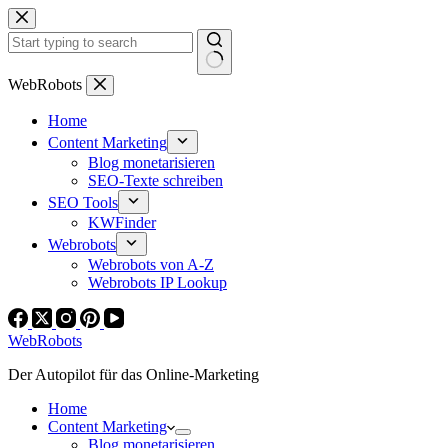
Zum
Inhalt
springen
Keine
WebRobots
Ergebnisse
Home
Content Marketing
Blog monetarisieren
SEO-Texte schreiben
SEO Tools
KWFinder
Webrobots
Webrobots von A-Z
Webrobots IP Lookup
WebRobots
Der Autopilot für das Online-Marketing
Home
Content Marketing
Blog monetarisieren