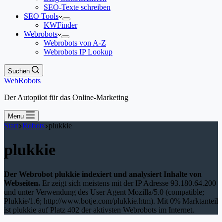
SEO-Texte schreiben
SEO Tools
KWFinder
Webrobots
Webrobots von A-Z
Webrobots IP Lookup
Suchen
WebRobots
Der Autopilot für das Online-Marketing
Menu
Start
Robots
plukkie
plukkie
Der Webrobot plukkie indexiert und analysiert Inhalte von
Webseiten.
Er zeigt sich meistens mit der IP Adresse 93.180.64.200
und unter Verwendung des User Agent Mozilla/5.0 (compatible;
Plukkie/1.6; http://www.botje.com/plukkie.htm). Mit 0% Marktanteil
ist plukkie auf Platz 402 der aktivsten Webrobots im Internet.