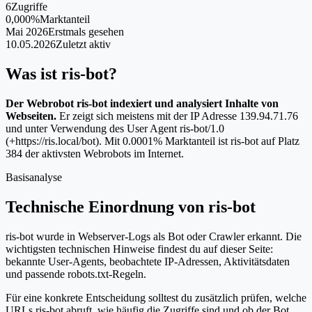
6
Zugriffe
0,000%
Marktanteil
Mai 2026
Erstmals gesehen
10.05.2026
Zuletzt aktiv
Was ist ris-bot?
Der Webrobot ris-bot indexiert und analysiert Inhalte von
Webseiten.
Er zeigt sich meistens mit der IP Adresse 139.94.71.76
und unter Verwendung des User Agent ris-bot/1.0
(+https://ris.local/bot). Mit 0.0001% Marktanteil ist ris-bot auf Platz
384 der aktivsten Webrobots im Internet.
Basisanalyse
Technische Einordnung von ris-bot
ris-bot wurde in Webserver-Logs als Bot oder Crawler erkannt. Die
wichtigsten technischen Hinweise findest du auf dieser Seite:
bekannte User-Agents, beobachtete IP-Adressen, Aktivitätsdaten
und passende robots.txt-Regeln.
Für eine konkrete Entscheidung solltest du zusätzlich prüfen, welche
URLs ris-bot abruft, wie häufig die Zugriffe sind und ob der Bot