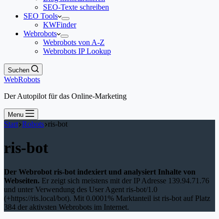
SEO-Texte schreiben
SEO Tools
KWFinder
Webrobots
Webrobots von A-Z
Webrobots IP Lookup
Suchen
WebRobots
Der Autopilot für das Online-Marketing
Menu
Start
Robots
ris-bot
ris-bot
Der Webrobot ris-bot indexiert und analysiert Inhalte von
Webseiten.
Er zeigt sich meistens mit der IP Adresse 139.94.71.76
und unter Verwendung des User Agent ris-bot/1.0
(+https://ris.local/bot). Mit 0.0001% Marktanteil ist ris-bot auf Platz
384 der aktivsten Webrobots im Internet.