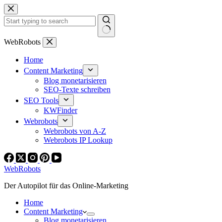
Zum
Inhalt
springen
Keine
WebRobots
Ergebnisse
Home
Content Marketing
Blog monetarisieren
SEO-Texte schreiben
SEO Tools
KWFinder
Webrobots
Webrobots von A-Z
Webrobots IP Lookup
WebRobots
Der Autopilot für das Online-Marketing
Home
Content Marketing
Blog monetarisieren