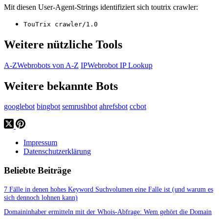
Mit diesen User-Agent-Strings identifiziert sich toutrix crawler:
TouTrix crawler/1.0
Weitere nützliche Tools
A-Z
Webrobots von A-Z
IP
Webrobot IP Lookup
Weitere bekannte Bots
googlebot
bingbot
semrushbot
ahrefsbot
ccbot
Impressum
Datenschutzerklärung
Beliebte Beiträge
7 Fälle in denen hohes Keyword Suchvolumen eine Falle ist (und warum es
sich dennoch lohnen kann)
Domaininhaber ermitteln mit der Whois-Abfrage: Wem gehört die Domain