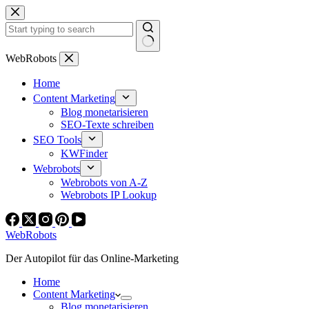
Zum
Inhalt
springen
Keine
WebRobots
Ergebnisse
Home
Content Marketing
Blog monetarisieren
SEO-Texte schreiben
SEO Tools
KWFinder
Webrobots
Webrobots von A-Z
Webrobots IP Lookup
WebRobots
Der Autopilot für das Online-Marketing
Home
Content Marketing
Blog monetarisieren