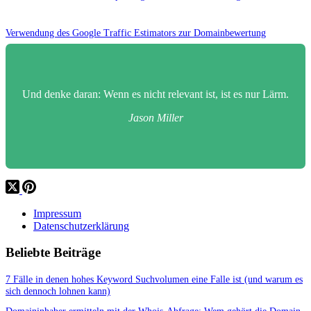
Verwendung des Google Traffic Estimators zur Domainbewertung
Und denke daran: Wenn es nicht relevant ist, ist es nur Lärm.
Jason Miller
Impressum
Datenschutzerklärung
Beliebte Beiträge
7 Fälle in denen hohes Keyword Suchvolumen eine Falle ist (und warum es
sich dennoch lohnen kann)
Domaininhaber ermitteln mit der Whois-Abfrage: Wem gehört die Domain