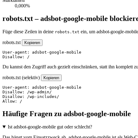
Marktanteil
0,000%
robots.txt – adsbot-google-mobile blockier
Füge diese Zeilen in deine
ein, um adsbot-google-mobile
robots.txt
robots.txt
Kopieren
User-agent: adsbot-google-mobile

Disallow: /
Du kannst den Zugriff auch gezielt einschränken, statt ihn komplett z
robots.txt (selektiv)
Kopieren
User-agent: adsbot-google-mobile

Disallow: /wp-admin/

Disallow: /wp-includes/

Allow: /
Häufige Fragen zu adsbot-google-mobile
Ist adsbot-google-mobile gut oder schlecht?
Das hängt vom Einsatzzweck ab. adsbot-google-mobile ist als Web-Cra