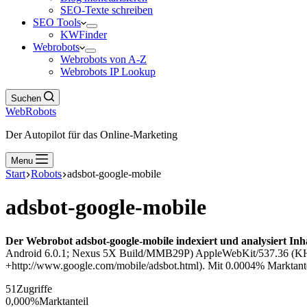
SEO-Texte schreiben
SEO Tools
KWFinder
Webrobots
Webrobots von A-Z
Webrobots IP Lookup
Suchen
WebRobots
Der Autopilot für das Online-Marketing
Menu
Start
Robots
adsbot-google-mobile
adsbot-google-mobile
Der Webrobot adsbot-google-mobile indexiert und analysiert Inh
Android 6.0.1; Nexus 5X Build/MMB29P) AppleWebKit/537.36 (KHT
+http://www.google.com/mobile/adsbot.html). Mit 0.0004% Marktanteil
51
Zugriffe
0,000%
Marktanteil