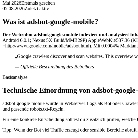
Mai 2026
Erstmals gesehen
05.08.2026
Zuletzt aktiv
Was ist adsbot-google-mobile?
Der Webrobot adsbot-google-mobile indexiert und analysiert Inh
Android 6.0.1; Nexus 5X Build/MMB29P) AppleWebKit/537.36 (KHT
+http://www.google.com/mobile/adsbot.html). Mit 0.0004% Marktanteil
„Google crawlers discover and scan websites. This overview w
— Offizielle Beschreibung des Betreibers
Basisanalyse
Technische Einordnung von adsbot-google
adsbot-google-mobile wurde in Webserver-Logs als Bot oder Crawler e
und passende robots.txt-Regeln.
Für eine konkrete Entscheidung solltest du zusätzlich prüfen, welche 
Tipp: Wenn der Bot viel Traffic erzeugt oder sensible Bereiche abruf