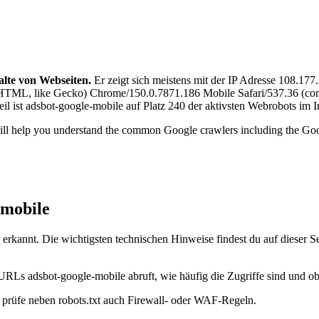
alte von Webseiten.
Er zeigt sich meistens mit der IP Adresse 108.17
ML, like Gecko) Chrome/150.0.7871.186 Mobile Safari/537.36 (com
 ist adsbot-google-mobile auf Platz 240 der aktivsten Webrobots im In
ill help you understand the common Google crawlers including the Goo
-mobile
rkannt. Die wichtigsten technischen Hinweise findest du auf dieser Se
URLs adsbot-google-mobile abruft, wie häufig die Zugriffe sind und ob 
t, prüfe neben robots.txt auch Firewall- oder WAF-Regeln.