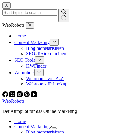
Zum
Inhalt
springen
Keine
WebRobots
Ergebnisse
Home
Content Marketing
Blog monetarisieren
SEO-Texte schreiben
SEO Tools
KWFinder
Webrobots
Webrobots von A-Z
Webrobots IP Lookup
WebRobots
Der Autopilot für das Online-Marketing
Home
Content Marketing
Blog monetarisieren