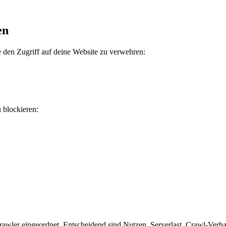
en
 den Zugriff auf deine Website zu verwehren:
u blockieren:
wler eingeordnet. Entscheidend sind Nutzen, Serverlast, Crawl-Verhalt