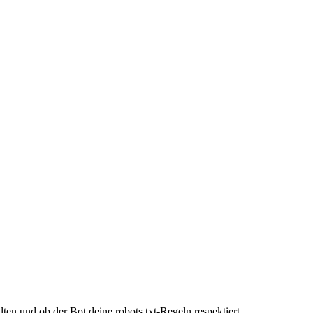
en und ob der Bot deine robots.txt-Regeln respektiert.