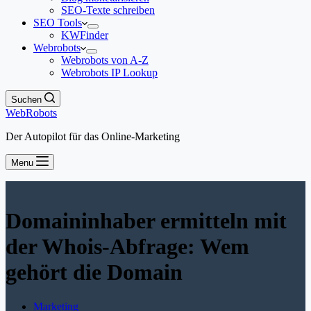
SEO-Texte schreiben
SEO Tools
KWFinder
Webrobots
Webrobots von A-Z
Webrobots IP Lookup
Suchen
WebRobots
Der Autopilot für das Online-Marketing
Menu
Domaininhaber ermitteln mit
der Whois-Abfrage: Wem
gehört die Domain
Marketing