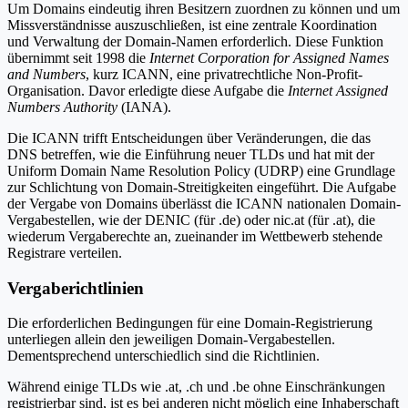
Um Domains eindeutig ihren Besitzern zuordnen zu können und um
Missverständnisse auszuschließen, ist eine zentrale Koordination
und Verwaltung der Domain-Namen erforderlich. Diese Funktion
übernimmt seit 1998 die
Internet Corporation for Assigned Names
and Numbers
, kurz ICANN, eine privatrechtliche Non-Profit-
Organisation. Davor erledigte diese Aufgabe die
Internet Assigned
Numbers Authority
(IANA).
Die ICANN trifft Entscheidungen über Veränderungen, die das
DNS betreffen, wie die Einführung neuer TLDs und hat mit der
Uniform Domain Name Resolution Policy (UDRP) eine Grundlage
zur Schlichtung von Domain-Streitigkeiten eingeführt. Die Aufgabe
der Vergabe von Domains überlässt die ICANN nationalen Domain-
Vergabestellen, wie der DENIC (für .de) oder nic.at (für .at), die
wiederum Vergaberechte an, zueinander im Wettbewerb stehende
Registrare verteilen.
Vergaberichtlinien
Die erforderlichen Bedingungen für eine Domain-Registrierung
unterliegen allein den jeweiligen Domain-Vergabestellen.
Dementsprechend unterschiedlich sind die Richtlinien.
Während einige TLDs wie .at, .ch und .be ohne Einschränkungen
registrierbar sind, ist es bei anderen nicht möglich eine Inhaberschaft