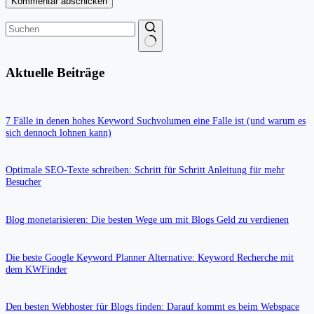
Kommentar abschicken
Keine
Ergebnisse
Aktuelle Beiträge
7 Fälle in denen hohes Keyword Suchvolumen eine Falle ist (und warum es
sich dennoch lohnen kann)
Optimale SEO-Texte schreiben: Schritt für Schritt Anleitung für mehr
Besucher
Blog monetarisieren: Die besten Wege um mit Blogs Geld zu verdienen
Die beste Google Keyword Planner Alternative: Keyword Recherche mit
dem KWFinder
Den besten Webhoster für Blogs finden: Darauf kommt es beim Webspace