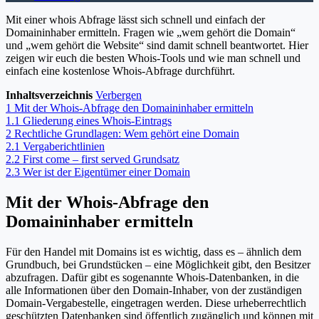
Mit einer whois Abfrage lässt sich schnell und einfach der
Domaininhaber ermitteln. Fragen wie „wem gehört die Domain“
und „wem gehört die Website“ sind damit schnell beantwortet. Hier
zeigen wir euch die besten Whois-Tools und wie man schnell und
einfach eine kostenlose Whois-Abfrage durchführt.
Inhaltsverzeichnis
Verbergen
1
Mit der Whois-Abfrage den Domaininhaber ermitteln
1.1
Gliederung eines Whois-Eintrags
2
Rechtliche Grundlagen: Wem gehört eine Domain
2.1
Vergaberichtlinien
2.2
First come – first served Grundsatz
2.3
Wer ist der Eigentümer einer Domain
Mit der Whois-Abfrage den
Domaininhaber ermitteln
Für den Handel mit Domains ist es wichtig, dass es – ähnlich dem
Grundbuch, bei Grundstücken – eine Möglichkeit gibt, den Besitzer
abzufragen. Dafür gibt es sogenannte Whois-Datenbanken, in die
alle Informationen über den Domain-Inhaber, von der zuständigen
Domain-Vergabestelle, eingetragen werden. Diese urheberrechtlich
geschützten Datenbanken sind öffentlich zugänglich und können mit