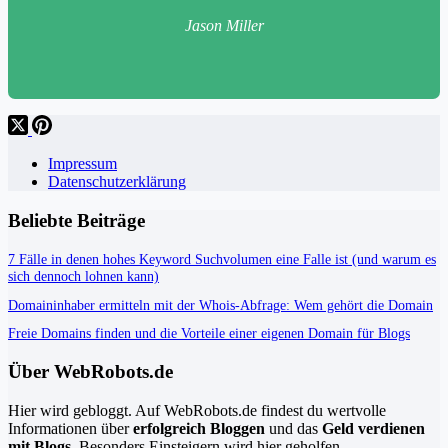
Jason Miller
Impressum
Datenschutzerklärung
Beliebte Beiträge
7 Fälle in denen hohes Keyword Suchvolumen eine Falle ist (und warum es
sich dennoch lohnen kann)
Domaininhaber ermitteln mit der Whois-Abfrage: Wem gehört die Domain
Freie Domains finden und die Vorteile einer eigenen Domain für Blogs
Über WebRobots.de
Hier wird gebloggt. Auf WebRobots.de findest du wertvolle
Informationen über
erfolgreich Bloggen
und das
Geld verdienen
mit Blogs
. Besonders Einsteigern wird hier geholfen.