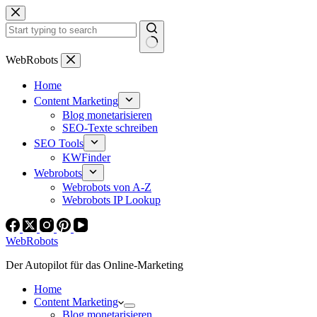
Zum
Inhalt
springen
Keine
WebRobots
Ergebnisse
Home
Content Marketing
Blog monetarisieren
SEO-Texte schreiben
SEO Tools
KWFinder
Webrobots
Webrobots von A-Z
Webrobots IP Lookup
WebRobots
Der Autopilot für das Online-Marketing
Home
Content Marketing
Blog monetarisieren