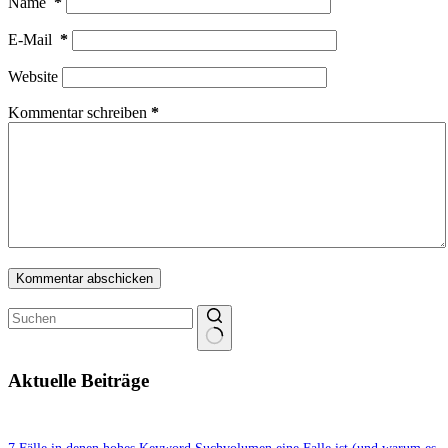
Name
*
E-Mail
*
Website
Kommentar schreiben
*
Kommentar abschicken
Keine
Ergebnisse
Aktuelle Beiträge