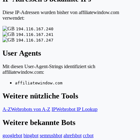
Diese IP-Adressen wurden bisher von affiliatewindow.com
verwendet:
194.116.167.240
194.116.167.241
194.116.167.247
User Agents
Mit diesen User-Agent-Strings identifiziert sich
affiliatewindow.com:
affiliatewindow.com
Weitere nützliche Tools
A-Z
Webrobots von A-Z
IP
Webrobot IP Lookup
Weitere bekannte Bots
googlebot
bingbot
semrushbot
ahrefsbot
ccbot