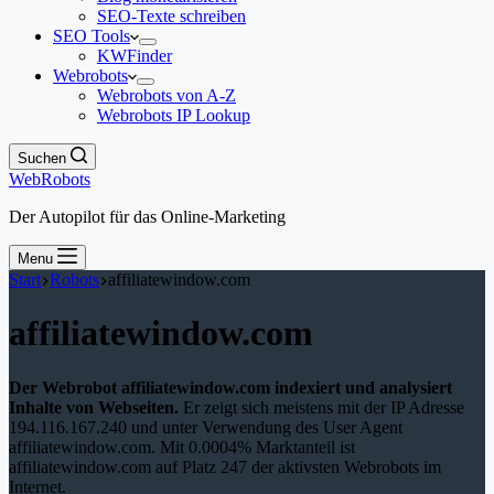
SEO-Texte schreiben
SEO Tools
KWFinder
Webrobots
Webrobots von A-Z
Webrobots IP Lookup
Suchen
WebRobots
Der Autopilot für das Online-Marketing
Menu
Start
Robots
affiliatewindow.com
affiliatewindow.com
Der Webrobot affiliatewindow.com indexiert und analysiert
Inhalte von Webseiten.
Er zeigt sich meistens mit der IP Adresse
194.116.167.240 und unter Verwendung des User Agent
affiliatewindow.com. Mit 0.0004% Marktanteil ist
affiliatewindow.com auf Platz 247 der aktivsten Webrobots im
Internet.