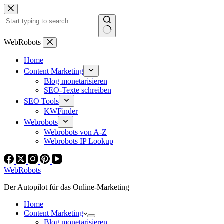
Zum
Inhalt
springen
Keine
WebRobots
Ergebnisse
Home
Content Marketing
Blog monetarisieren
SEO-Texte schreiben
SEO Tools
KWFinder
Webrobots
Webrobots von A-Z
Webrobots IP Lookup
WebRobots
Der Autopilot für das Online-Marketing
Home
Content Marketing
Blog monetarisieren