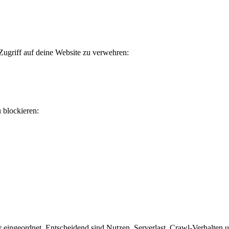
Zugriff auf deine Website zu verwehren:
u blockieren:
eingeordnet. Entscheidend sind Nutzen, Serverlast, Crawl-Verhalten un