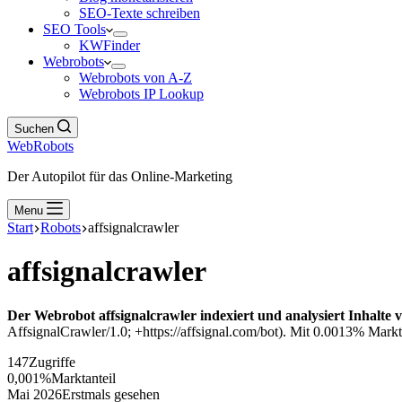
SEO-Texte schreiben
SEO Tools
KWFinder
Webrobots
Webrobots von A-Z
Webrobots IP Lookup
Suchen
WebRobots
Der Autopilot für das Online-Marketing
Menu
Start
Robots
affsignalcrawler
affsignalcrawler
Der Webrobot affsignalcrawler indexiert und analysiert Inhalte 
AffsignalCrawler/1.0; +https://affsignal.com/bot). Mit 0.0013% Marktan
147
Zugriffe
0,001%
Marktanteil
Mai 2026
Erstmals gesehen