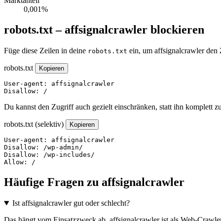
Marktanteil
0,001%
robots.txt – affsignalcrawler blockieren
Füge diese Zeilen in deine
ein, um affsignalcrawler den 
robots.txt
robots.txt
Kopieren
User-agent: affsignalcrawler

Disallow: /
Du kannst den Zugriff auch gezielt einschränken, statt ihn komplett z
robots.txt (selektiv)
Kopieren
User-agent: affsignalcrawler

Disallow: /wp-admin/

Disallow: /wp-includes/

Allow: /
Häufige Fragen zu affsignalcrawler
Ist affsignalcrawler gut oder schlecht?
Das hängt vom Einsatzzweck ab. affsignalcrawler ist als Web-Crawler 