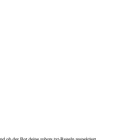
d ob der Bot deine robots.txt-Regeln respektiert.