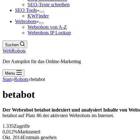
SEO-Texte schreiben
SEO Tools
KWFinder
Webrobots
Webrobots von A-Z
Webrobots IP Lookup
Suchen
WebRobots
Der Autopilot für das Online-Marketing
Menu
Start
Robots
betabot
betabot
Der Webrobot betabot indexiert und analysiert Inhalte von Webs
betabot auf Platz 86 der aktivsten Webrobots im Internet.
1.335
Zugriffe
0,012%
Marktanteil
Okt. 2014
Erstmals gesehen