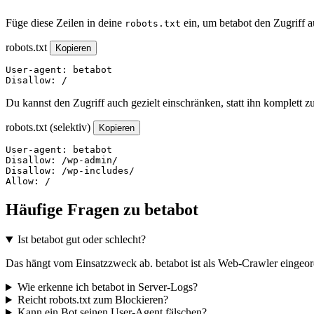
Füge diese Zeilen in deine
ein, um betabot den Zugriff 
robots.txt
robots.txt
Kopieren
User-agent: betabot

Disallow: /
Du kannst den Zugriff auch gezielt einschränken, statt ihn komplett z
robots.txt (selektiv)
Kopieren
User-agent: betabot

Disallow: /wp-admin/

Disallow: /wp-includes/

Allow: /
Häufige Fragen zu betabot
Ist betabot gut oder schlecht?
Das hängt vom Einsatzzweck ab. betabot ist als Web-Crawler eingeordn
Wie erkenne ich betabot in Server-Logs?
Reicht robots.txt zum Blockieren?
Kann ein Bot seinen User-Agent fälschen?