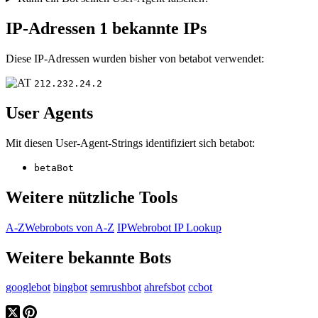
IP-Adressen
1 bekannte IPs
Diese IP-Adressen wurden bisher von betabot verwendet:
212.232.24.2
User Agents
Mit diesen User-Agent-Strings identifiziert sich betabot:
betaBot
Weitere nützliche Tools
A-Z
Webrobots von A-Z
IP
Webrobot IP Lookup
Weitere bekannte Bots
googlebot
bingbot
semrushbot
ahrefsbot
ccbot