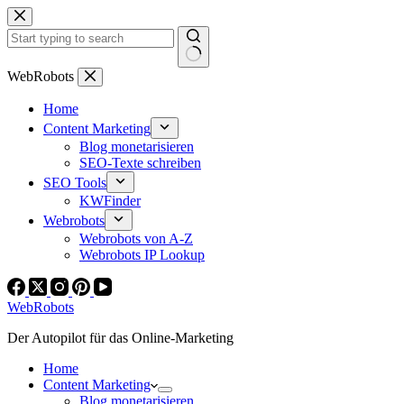
Zum
Inhalt
springen
Keine
WebRobots
Ergebnisse
Home
Content Marketing
Blog monetarisieren
SEO-Texte schreiben
SEO Tools
KWFinder
Webrobots
Webrobots von A-Z
Webrobots IP Lookup
WebRobots
Der Autopilot für das Online-Marketing
Home
Content Marketing
Blog monetarisieren