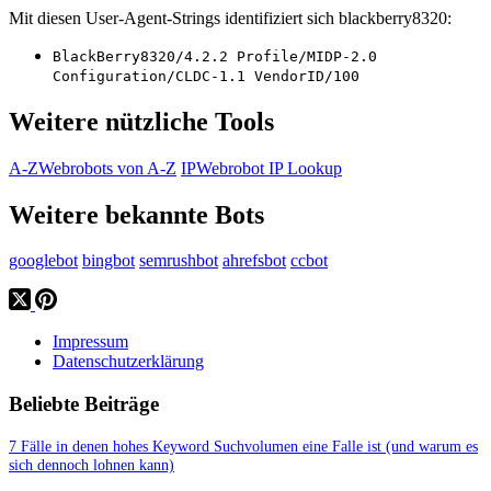
Mit diesen User-Agent-Strings identifiziert sich blackberry8320:
BlackBerry8320/4.2.2 Profile/MIDP-2.0
Configuration/CLDC-1.1 VendorID/100
Weitere nützliche Tools
A-Z
Webrobots von A-Z
IP
Webrobot IP Lookup
Weitere bekannte Bots
googlebot
bingbot
semrushbot
ahrefsbot
ccbot
Impressum
Datenschutzerklärung
Beliebte Beiträge
7 Fälle in denen hohes Keyword Suchvolumen eine Falle ist (und warum es
sich dennoch lohnen kann)