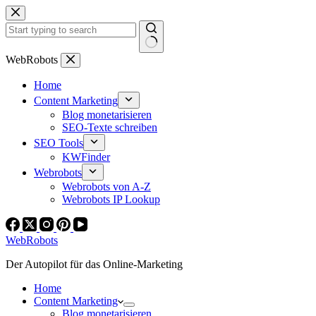
Zum
Inhalt
springen
Keine
WebRobots
Ergebnisse
Home
Content Marketing
Blog monetarisieren
SEO-Texte schreiben
SEO Tools
KWFinder
Webrobots
Webrobots von A-Z
Webrobots IP Lookup
WebRobots
Der Autopilot für das Online-Marketing
Home
Content Marketing
Blog monetarisieren