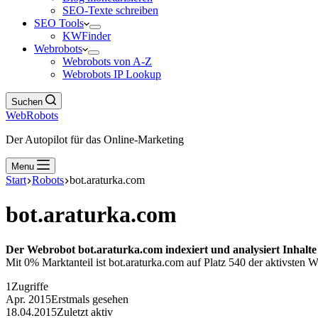
SEO-Texte schreiben
SEO Tools
KWFinder
Webrobots
Webrobots von A-Z
Webrobots IP Lookup
Suchen
WebRobots
Der Autopilot für das Online-Marketing
Menu
Start
Robots
bot.araturka.com
bot.araturka.com
Der Webrobot bot.araturka.com indexiert und analysiert Inhalte
Mit 0% Marktanteil ist bot.araturka.com auf Platz 540 der aktivsten W
1
Zugriffe
Apr. 2015
Erstmals gesehen
18.04.2015
Zuletzt aktiv