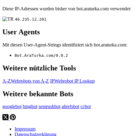
Diese IP-Adressen wurden bisher von bot.araturka.com verwendet:
46.235.12.201
User Agents
Mit diesen User-Agent-Strings identifiziert sich bot.araturka.com:
Bot.AraTurka.com/0.0.2
Weitere nützliche Tools
A-Z
Webrobots von A-Z
IP
Webrobot IP Lookup
Weitere bekannte Bots
googlebot
bingbot
semrushbot
ahrefsbot
ccbot
Impressum
Datenschutzerklärung