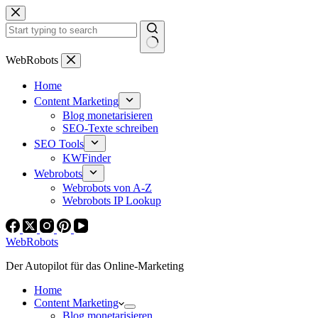
Zum
Inhalt
springen
Keine
WebRobots
Ergebnisse
Home
Content Marketing
Blog monetarisieren
SEO-Texte schreiben
SEO Tools
KWFinder
Webrobots
Webrobots von A-Z
Webrobots IP Lookup
WebRobots
Der Autopilot für das Online-Marketing
Home
Content Marketing
Blog monetarisieren