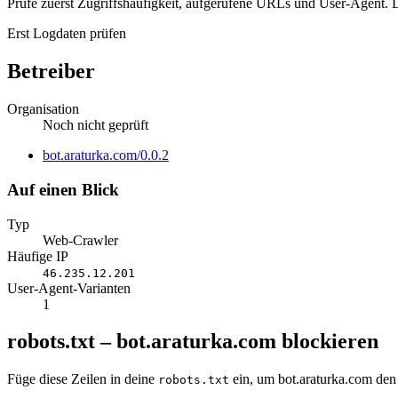
Prüfe zuerst Zugriffshäufigkeit, aufgerufene URLs und User-Agent. D
Erst Logdaten prüfen
Betreiber
Organisation
Noch nicht geprüft
Website
bot.araturka.com/0.0.2
Auf einen Blick
Typ
Web-Crawler
Häufige IP
46.235.12.201
User-Agent-Varianten
1
robots.txt – bot.araturka.com blockieren
Füge diese Zeilen in deine
ein, um bot.araturka.com den
robots.txt