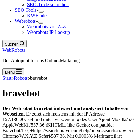
SEO-Texte schreiben
SEO Tools
KWFinder
Webrobots
Webrobots von A-Z
Webrobots IP Lookup
Suchen
WebRobots
Der Autopilot für das Online-Marketing
Menu
Start
Robots
bravebot
bravebot
Der Webrobot bravebot indexiert und analysiert Inhalte von
Webseiten.
Er zeigt sich meistens mit der IP Adresse
157.180.20.164 und unter Verwendung des User Agent Mozilla/5.0
AppleWebKit/537.36 (KHTML, like Gecko; compatible;
Bravebot/1.0; +https://search.brave.com/help/brave-search-crawler)
Chrome/W.X.Y.Z Safari/537.36. Mit 0.0003% Marktanteil ist