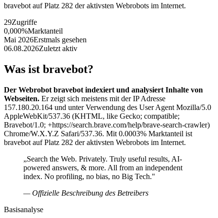
bravebot auf Platz 282 der aktivsten Webrobots im Internet.
29
Zugriffe
0,000%
Marktanteil
Mai 2026
Erstmals gesehen
06.08.2026
Zuletzt aktiv
Was ist bravebot?
Der Webrobot bravebot indexiert und analysiert Inhalte von
Webseiten.
Er zeigt sich meistens mit der IP Adresse
157.180.20.164 und unter Verwendung des User Agent Mozilla/5.0
AppleWebKit/537.36 (KHTML, like Gecko; compatible;
Bravebot/1.0; +https://search.brave.com/help/brave-search-crawler)
Chrome/W.X.Y.Z Safari/537.36. Mit 0.0003% Marktanteil ist
bravebot auf Platz 282 der aktivsten Webrobots im Internet.
„Search the Web. Privately. Truly useful results, AI-
powered answers, & more. All from an independent
index. No profiling, no bias, no Big Tech."
— Offizielle Beschreibung des Betreibers
Basisanalyse