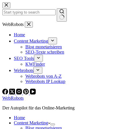
Zum
Inhalt
springen
Keine
WebRobots
Ergebnisse
Home
Content Marketing
Blog monetarisieren
SEO-Texte schreiben
SEO Tools
KWFinder
Webrobots
Webrobots von A-Z
Webrobots IP Lookup
WebRobots
Der Autopilot für das Online-Marketing
Home
Content Marketing
Blog monetarisieren