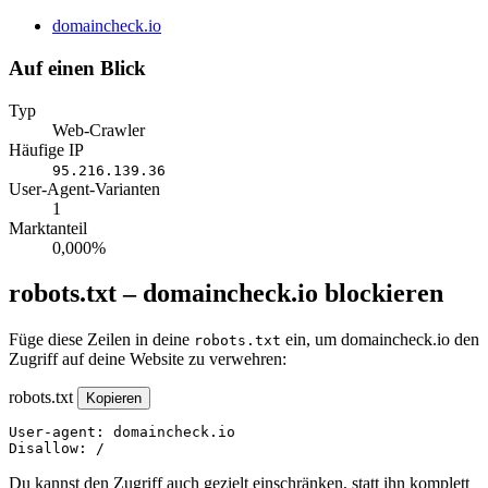
Website
domaincheck.io
Auf einen Blick
Typ
Web-Crawler
Häufige IP
95.216.139.36
User-Agent-Varianten
1
Marktanteil
0,000%
robots.txt – domaincheck.io blockieren
Füge diese Zeilen in deine
ein, um domaincheck.io den
robots.txt
Zugriff auf deine Website zu verwehren:
robots.txt
Kopieren
User-agent: domaincheck.io

Disallow: /
Du kannst den Zugriff auch gezielt einschränken, statt ihn komplett