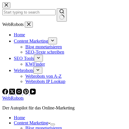
Zum
Inhalt
springen
Keine
WebRobots
Ergebnisse
Home
Content Marketing
Blog monetarisieren
SEO-Texte schreiben
SEO Tools
KWFinder
Webrobots
Webrobots von A-Z
Webrobots IP Lookup
WebRobots
Der Autopilot für das Online-Marketing
Home
Content Marketing
Blog monetarisieren