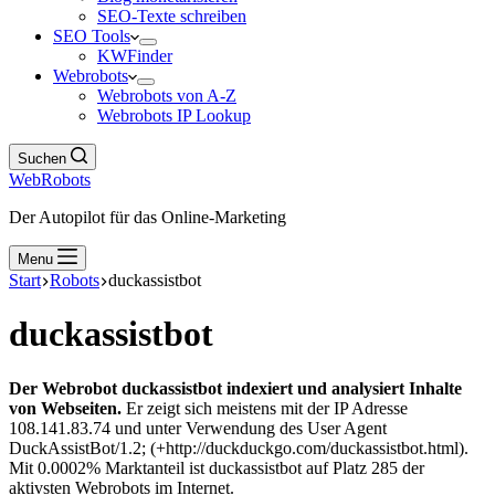
SEO-Texte schreiben
SEO Tools
KWFinder
Webrobots
Webrobots von A-Z
Webrobots IP Lookup
Suchen
WebRobots
Der Autopilot für das Online-Marketing
Menu
Start
Robots
duckassistbot
duckassistbot
Der Webrobot duckassistbot indexiert und analysiert Inhalte
von Webseiten.
Er zeigt sich meistens mit der IP Adresse
108.141.83.74 und unter Verwendung des User Agent
DuckAssistBot/1.2; (+http://duckduckgo.com/duckassistbot.html).
Mit 0.0002% Marktanteil ist duckassistbot auf Platz 285 der
aktivsten Webrobots im Internet.