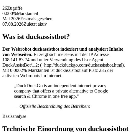
26
Zugriffe
0,000%
Marktanteil
Mai 2026
Erstmals gesehen
07.08.2026
Zuletzt aktiv
Was ist duckassistbot?
Der Webrobot duckassistbot indexiert und analysiert Inhalte
von Webseiten.
Er zeigt sich meistens mit der IP Adresse
108.141.83.74 und unter Verwendung des User Agent
DuckAssistBot/1.2; (+http://duckduckgo.com/duckassistbot.html).
Mit 0.0002% Marktanteil ist duckassistbot auf Platz 285 der
aktivsten Webrobots im Internet.
„DuckDuckGo is an independent internet privacy
company that offers a private alternative to Google
search & Chrome in one free app."
— Offizielle Beschreibung des Betreibers
Basisanalyse
Technische Einordnung von duckassistbot