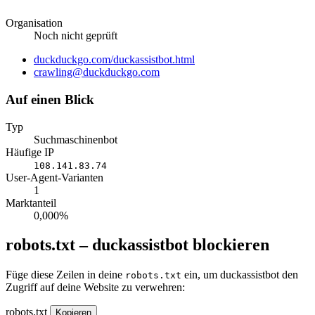
Organisation
Noch nicht geprüft
Website
duckduckgo.com/duckassistbot.html
E-
crawling@duckduckgo.com
Mail
Auf einen Blick
Typ
Suchmaschinenbot
Häufige IP
108.141.83.74
User-Agent-Varianten
1
Marktanteil
0,000%
robots.txt – duckassistbot blockieren
Füge diese Zeilen in deine
ein, um duckassistbot den
robots.txt
Zugriff auf deine Website zu verwehren:
robots.txt
Kopieren