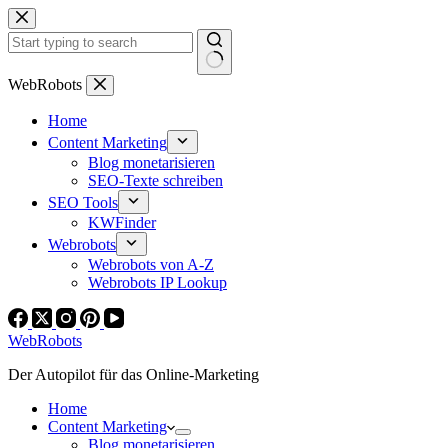
Zum
Inhalt
springen
Keine
WebRobots
Ergebnisse
Home
Content Marketing
Blog monetarisieren
SEO-Texte schreiben
SEO Tools
KWFinder
Webrobots
Webrobots von A-Z
Webrobots IP Lookup
WebRobots
Der Autopilot für das Online-Marketing
Home
Content Marketing
Blog monetarisieren