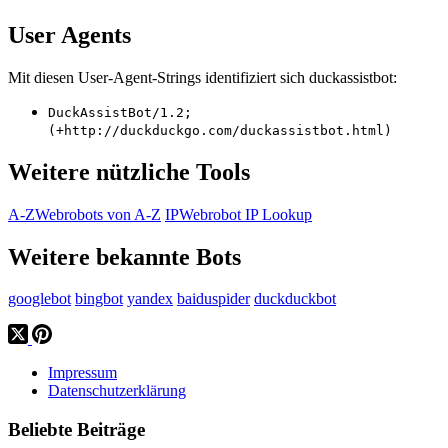
User Agents
Mit diesen User-Agent-Strings identifiziert sich duckassistbot:
DuckAssistBot/1.2;
(+http://duckduckgo.com/duckassistbot.html)
Weitere nützliche Tools
A-Z
Webrobots von A-Z
IP
Webrobot IP Lookup
Weitere bekannte Bots
googlebot
bingbot
yandex
baiduspider
duckduckbot
Impressum
Datenschutzerklärung
Beliebte Beiträge