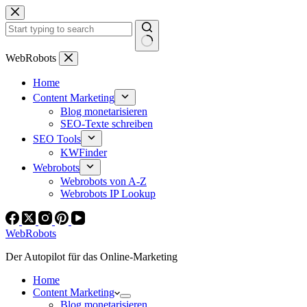
Zum
Inhalt
springen
Keine
WebRobots
Ergebnisse
Home
Content Marketing
Blog monetarisieren
SEO-Texte schreiben
SEO Tools
KWFinder
Webrobots
Webrobots von A-Z
Webrobots IP Lookup
WebRobots
Der Autopilot für das Online-Marketing
Home
Content Marketing
Blog monetarisieren