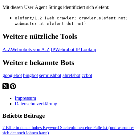
Mit diesen User-Agent-Strings identifiziert sich elefent:
elefent/1.2 (web crawler; crawler.elefent.net;
webmaster at elefent dot net)
Weitere nützliche Tools
A-Z
Webrobots von A-Z
IP
Webrobot IP Lookup
Weitere bekannte Bots
googlebot
bingbot
semrushbot
ahrefsbot
ccbot
Impressum
Datenschutzerklärung
Beliebte Beiträge
7 Fälle in denen hohes Keyword Suchvolumen eine Falle ist (und warum es
sich dennoch lohnen kann)