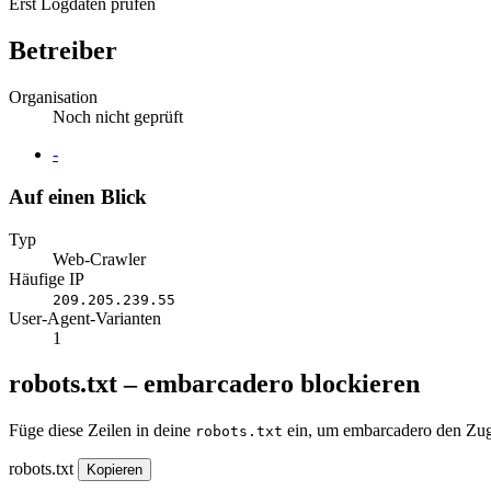
Erst Logdaten prüfen
Betreiber
Organisation
Noch nicht geprüft
Website
-
Auf einen Blick
Typ
Web-Crawler
Häufige IP
209.205.239.55
User-Agent-Varianten
1
robots.txt – embarcadero blockieren
Füge diese Zeilen in deine
ein, um embarcadero den Zugr
robots.txt
robots.txt
Kopieren