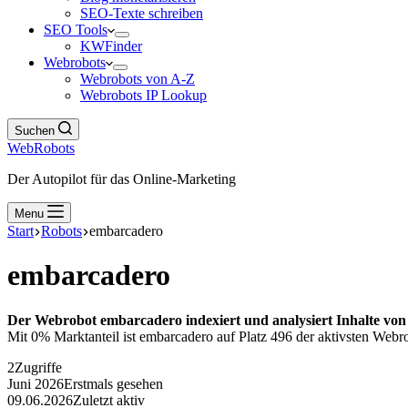
SEO-Texte schreiben
SEO Tools
KWFinder
Webrobots
Webrobots von A-Z
Webrobots IP Lookup
Suchen
WebRobots
Der Autopilot für das Online-Marketing
Menu
Start
Robots
embarcadero
embarcadero
Der Webrobot embarcadero indexiert und analysiert Inhalte von
Mit 0% Marktanteil ist embarcadero auf Platz 496 der aktivsten Webro
2
Zugriffe
Juni 2026
Erstmals gesehen
09.06.2026
Zuletzt aktiv