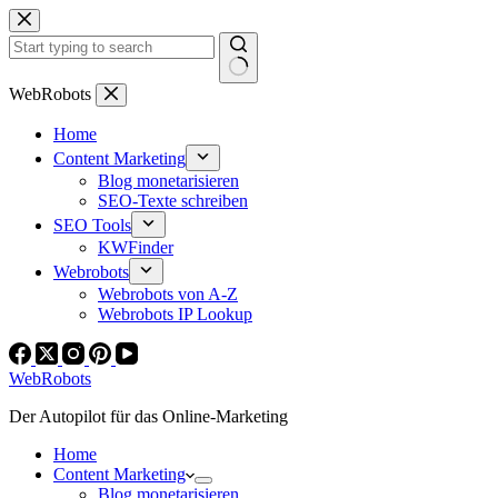
Zum
Inhalt
springen
Keine
WebRobots
Ergebnisse
Home
Content Marketing
Blog monetarisieren
SEO-Texte schreiben
SEO Tools
KWFinder
Webrobots
Webrobots von A-Z
Webrobots IP Lookup
WebRobots
Der Autopilot für das Online-Marketing
Home
Content Marketing
Blog monetarisieren