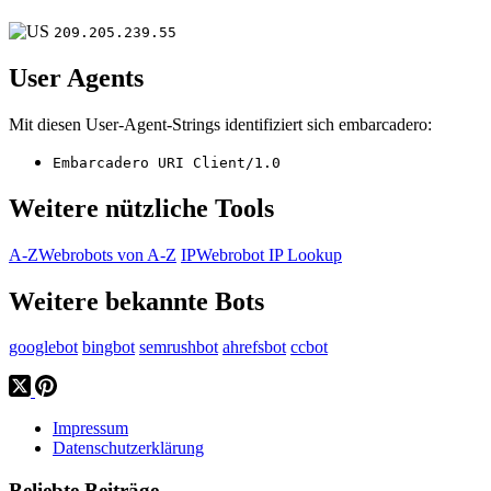
209.205.239.55
User Agents
Mit diesen User-Agent-Strings identifiziert sich embarcadero:
Embarcadero URI Client/1.0
Weitere nützliche Tools
A-Z
Webrobots von A-Z
IP
Webrobot IP Lookup
Weitere bekannte Bots
googlebot
bingbot
semrushbot
ahrefsbot
ccbot
Impressum
Datenschutzerklärung
Beliebte Beiträge