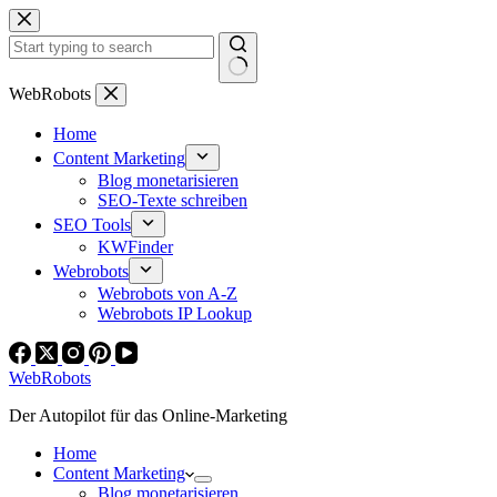
Zum
Inhalt
springen
Keine
WebRobots
Ergebnisse
Home
Content Marketing
Blog monetarisieren
SEO-Texte schreiben
SEO Tools
KWFinder
Webrobots
Webrobots von A-Z
Webrobots IP Lookup
WebRobots
Der Autopilot für das Online-Marketing
Home
Content Marketing
Blog monetarisieren