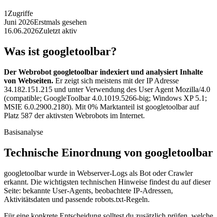
1
Zugriffe
Juni 2026
Erstmals gesehen
16.06.2026
Zuletzt aktiv
Was ist googletoolbar?
Der Webrobot googletoolbar indexiert und analysiert Inhalte
von Webseiten.
Er zeigt sich meistens mit der IP Adresse
34.182.151.215 und unter Verwendung des User Agent Mozilla/4.0
(compatible; GoogleToolbar 4.0.1019.5266-big; Windows XP 5.1;
MSIE 6.0.2900.2180). Mit 0% Marktanteil ist googletoolbar auf
Platz 587 der aktivsten Webrobots im Internet.
Basisanalyse
Technische Einordnung von googletoolbar
googletoolbar wurde in Webserver-Logs als Bot oder Crawler
erkannt. Die wichtigsten technischen Hinweise findest du auf dieser
Seite: bekannte User-Agents, beobachtete IP-Adressen,
Aktivitätsdaten und passende robots.txt-Regeln.
Für eine konkrete Entscheidung solltest du zusätzlich prüfen, welche