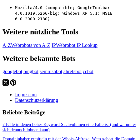
Mozilla/4.0 (compatible; GoogleToolbar
4.0.1019.5266-big; Windows XP 5.1; MSIE
6.0.2900.2180)
Weitere nützliche Tools
A-Z
Webrobots von A-Z
IP
Webrobot IP Lookup
Weitere bekannte Bots
googlebot
bingbot
semrushbot
ahrefsbot
ccbot
Impressum
Datenschutzerklärung
Beliebte Beiträge
7 Fälle in denen hohes Keyword Suchvolumen eine Falle ist (und warum es
sich dennoch lohnen kann)
Domaininhaber ermitteln mit der Whois-Abfrage: Wem gehört die Domain