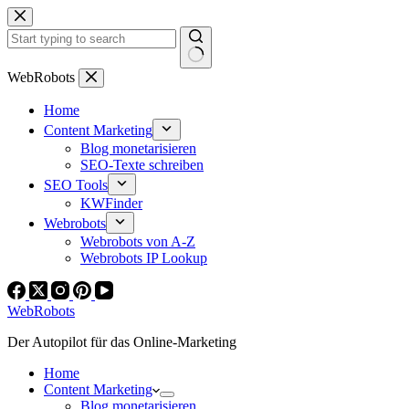
Zum
Inhalt
springen
Keine
WebRobots
Ergebnisse
Home
Content Marketing
Blog monetarisieren
SEO-Texte schreiben
SEO Tools
KWFinder
Webrobots
Webrobots von A-Z
Webrobots IP Lookup
WebRobots
Der Autopilot für das Online-Marketing
Home
Content Marketing
Blog monetarisieren