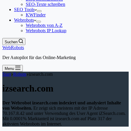
SEO-Texte schreiben
SEO Tools
KWFinder
Webrobots
Webrobots von A-Z
Webrobots IP Lookup
Suchen
WebRobots
Der Autopilot für das Online-Marketing
Menu
Start
Robots
izsearch.com
izsearch.com
Der Webrobot izsearch.com indexiert und analysiert Inhalte
von Webseiten.
Er zeigt sich meistens mit der IP Adresse
70.167.8.42 und unter Verwendung des User Agent iZSearch.com.
Mit 0.0001% Marktanteil ist izsearch.com auf Platz 317 der
aktivsten Webrobots im Internet.