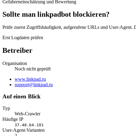
Gefahreneinschätzung und Bewertung
Sollte man linkpadbot blockieren?
Prüfe zuerst Zugriffshäufigkeit, aufgerufene URLs und User-Agent. D
Erst Logdaten prüfen
Betreiber
Organisation
Noch nicht geprüft
Website
www.linkpad.ru
E-
support@linkpad.ru
Mail
Auf einen Blick
Typ
Web-Crawler
Häufige IP
37.48.64.101
User-Agent-Varianten
2