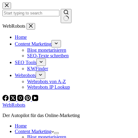
Zum
Inhalt
springen
Keine
WebRobots
Ergebnisse
Home
Content Marketing
Blog monetarisieren
SEO-Texte schreiben
SEO Tools
KWFinder
Webrobots
Webrobots von A-Z
Webrobots IP Lookup
WebRobots
Der Autopilot für das Online-Marketing
Home
Content Marketing
Blog monetarisieren