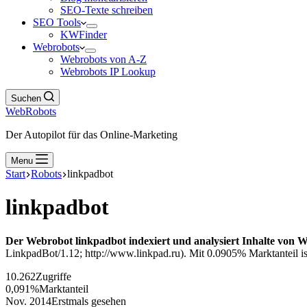
SEO-Texte schreiben
SEO Tools
KWFinder
Webrobots
Webrobots von A-Z
Webrobots IP Lookup
Suchen
WebRobots
Der Autopilot für das Online-Marketing
Menu
Start
Robots
linkpadbot
linkpadbot
Der Webrobot linkpadbot indexiert und analysiert Inhalte von W
LinkpadBot/1.12; http://www.linkpad.ru). Mit 0.0905% Marktanteil ist
10.262
Zugriffe
0,091%
Marktanteil
Nov. 2014
Erstmals gesehen