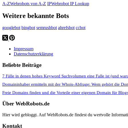
A-Z
Webrobots von A-Z
IP
Webrobot IP Lookup
Weitere bekannte Bots
googlebot
bingbot
semrushbot
ahrefsbot
ccbot
Impressum
Datenschutzerklärung
Beliebte Beiträge
7 Fälle in denen hohes Keyword Suchvolumen eine Falle ist (und war
Domaininhaber ermitteln mit der Whois-Abfrage: Wem gehört die Do
Freie Domains finden und die Vorteile einer eigenen Domain für Blog
Über WebRobots.de
Hier wird gebloggt. Auf WebRobots.de findest du wertvolle Informa
Kontakt