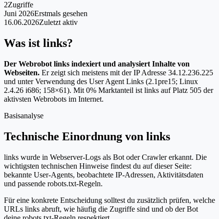
2
Zugriffe
Juni 2026
Erstmals gesehen
16.06.2026
Zuletzt aktiv
Was ist links?
Der Webrobot links indexiert und analysiert Inhalte von
Webseiten.
Er zeigt sich meistens mit der IP Adresse 34.12.236.225
und unter Verwendung des User Agent Links (2.1pre15; Linux
2.4.26 i686; 158×61). Mit 0% Marktanteil ist links auf Platz 505 der
aktivsten Webrobots im Internet.
Basisanalyse
Technische Einordnung von links
links wurde in Webserver-Logs als Bot oder Crawler erkannt. Die
wichtigsten technischen Hinweise findest du auf dieser Seite:
bekannte User-Agents, beobachtete IP-Adressen, Aktivitätsdaten
und passende robots.txt-Regeln.
Für eine konkrete Entscheidung solltest du zusätzlich prüfen, welche
URLs links abruft, wie häufig die Zugriffe sind und ob der Bot
deine robots.txt-Regeln respektiert.