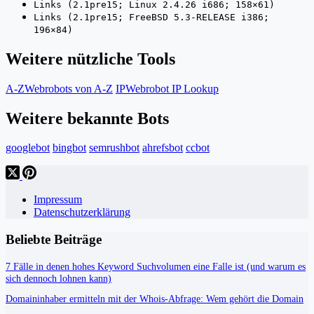
Links (2.1pre15; Linux 2.4.26 i686; 158×61)
Links (2.1pre15; FreeBSD 5.3-RELEASE i386;
196×84)
Weitere nützliche Tools
A-Z
Webrobots von A-Z
IP
Webrobot IP Lookup
Weitere bekannte Bots
googlebot
bingbot
semrushbot
ahrefsbot
ccbot
Impressum
Datenschutzerklärung
Beliebte Beiträge
7 Fälle in denen hohes Keyword Suchvolumen eine Falle ist (und warum es
sich dennoch lohnen kann)
Domaininhaber ermitteln mit der Whois-Abfrage: Wem gehört die Domain