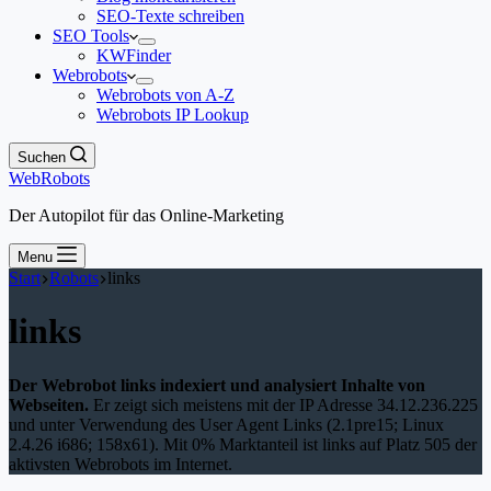
SEO-Texte schreiben
SEO Tools
KWFinder
Webrobots
Webrobots von A-Z
Webrobots IP Lookup
Suchen
WebRobots
Der Autopilot für das Online-Marketing
Menu
Start
Robots
links
links
Der Webrobot links indexiert und analysiert Inhalte von
Webseiten.
Er zeigt sich meistens mit der IP Adresse 34.12.236.225
und unter Verwendung des User Agent Links (2.1pre15; Linux
2.4.26 i686; 158x61). Mit 0% Marktanteil ist links auf Platz 505 der
aktivsten Webrobots im Internet.