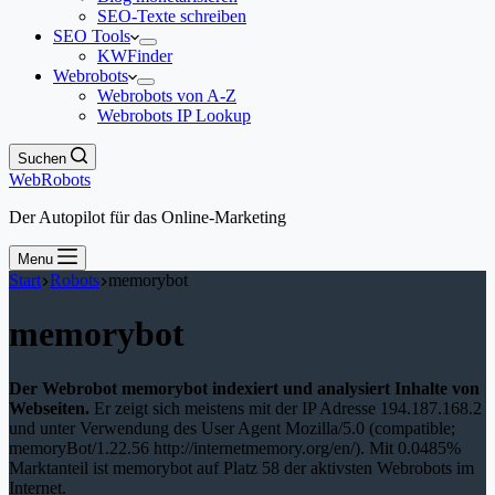
SEO-Texte schreiben
SEO Tools
KWFinder
Webrobots
Webrobots von A-Z
Webrobots IP Lookup
Suchen
WebRobots
Der Autopilot für das Online-Marketing
Menu
Start
Robots
memorybot
memorybot
Der Webrobot memorybot indexiert und analysiert Inhalte von
Webseiten.
Er zeigt sich meistens mit der IP Adresse 194.187.168.2
und unter Verwendung des User Agent Mozilla/5.0 (compatible;
memoryBot/1.22.56 http://internetmemory.org/en/). Mit 0.0485%
Marktanteil ist memorybot auf Platz 58 der aktivsten Webrobots im
Internet.