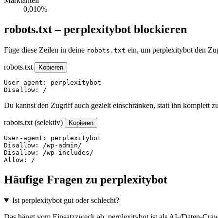
Marktanteil
0,010%
robots.txt – perplexitybot blockieren
Füge diese Zeilen in deine
ein, um perplexitybot den Zug
robots.txt
robots.txt
Kopieren
User-agent: perplexitybot

Disallow: /
Du kannst den Zugriff auch gezielt einschränken, statt ihn komplett z
robots.txt (selektiv)
Kopieren
User-agent: perplexitybot

Disallow: /wp-admin/

Disallow: /wp-includes/

Allow: /
Häufige Fragen zu perplexitybot
Ist perplexitybot gut oder schlecht?
Das hängt vom Einsatzzweck ab. perplexitybot ist als AI-/Daten-Crawl