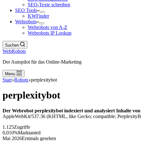
SEO-Texte schreiben
SEO Tools
KWFinder
Webrobots
Webrobots von A-Z
Webrobots IP Lookup
Suchen
WebRobots
Der Autopilot für das Online-Marketing
Menu
Start
Robots
perplexitybot
perplexitybot
Der Webrobot perplexitybot indexiert und analysiert Inhalte von
AppleWebKit/537.36 (KHTML, like Gecko; compatible; PerplexityBot/1.0
1.125
Zugriffe
0,010%
Marktanteil
Mai 2026
Erstmals gesehen