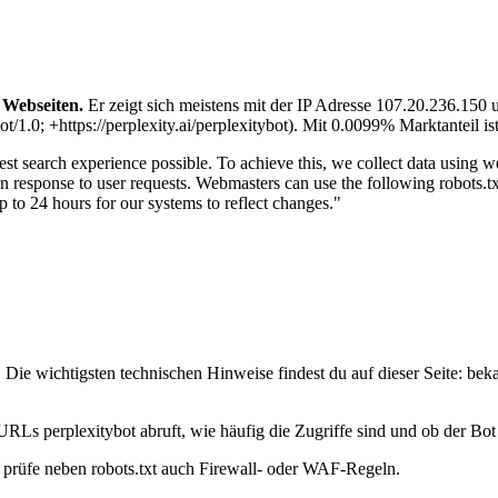
 Webseiten.
Er zeigt sich meistens mit der IP Adresse 107.20.236.150
; +https://perplexity.ai/perplexitybot). Mit 0.0099% Marktanteil ist 
est search experience possible. To achieve this, we collect data using w
 in response to user requests. Webmasters can use the following robots.tx
p to 24 hours for our systems to reflect changes."
 Die wichtigsten technischen Hinweise findest du auf dieser Seite: bek
URLs perplexitybot abruft, wie häufig die Zugriffe sind und ob der Bot 
t, prüfe neben robots.txt auch Firewall- oder WAF-Regeln.