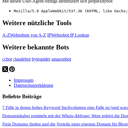
Mit diesen User-Agent-Strings identifiziert sich perplexitybot:
Mozilla/5.0 AppleWebKit/537.36 (KHTML, like Gecko;
Weitere nützliche Tools
A-Z
Webrobots von A-Z
IP
Webrobot IP Lookup
Weitere bekannte Bots
ccbot
claudebot
bytespider
amazonbot
Impressum
Datenschutzerklärung
Beliebte Beiträge
7 Fälle in denen hohes Keyword Suchvolumen eine Falle ist (und war
Domaininhaber ermitteln mit der Whois-Abfrage: Wem gehört die Do
Freie Domains finden und die Vorteile einer eigenen Domain für Blog