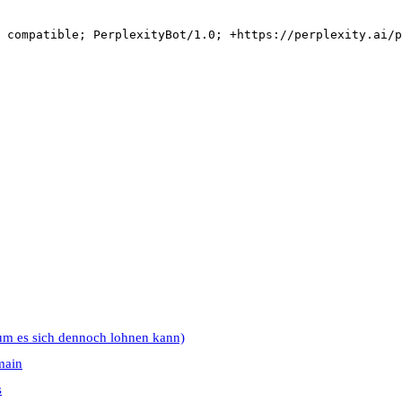
 compatible; PerplexityBot/1.0; +https://perplexity.ai/p
um es sich dennoch lohnen kann)
main
s