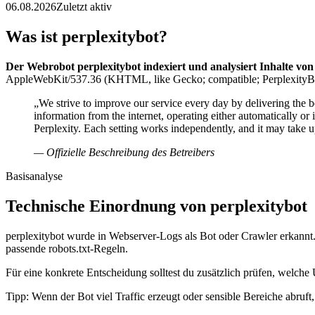
06.08.2026
Zuletzt aktiv
Was ist perplexitybot?
Der Webrobot perplexitybot indexiert und analysiert Inhalte von
AppleWebKit/537.36 (KHTML, like Gecko; compatible; PerplexityBot/1.0
„We strive to improve our service every day by delivering the b
information from the internet, operating either automatically or
Perplexity. Each setting works independently, and it may take u
— Offizielle Beschreibung des Betreibers
Basisanalyse
Technische Einordnung von perplexitybot
perplexitybot wurde in Webserver-Logs als Bot oder Crawler erkannt.
passende robots.txt-Regeln.
Für eine konkrete Entscheidung solltest du zusätzlich prüfen, welche 
Tipp: Wenn der Bot viel Traffic erzeugt oder sensible Bereiche abruf