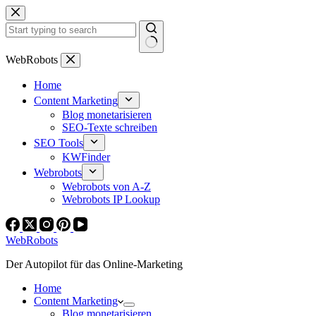
Zum
Inhalt
springen
Keine
WebRobots
Ergebnisse
Home
Content Marketing
Blog monetarisieren
SEO-Texte schreiben
SEO Tools
KWFinder
Webrobots
Webrobots von A-Z
Webrobots IP Lookup
WebRobots
Der Autopilot für das Online-Marketing
Home
Content Marketing
Blog monetarisieren