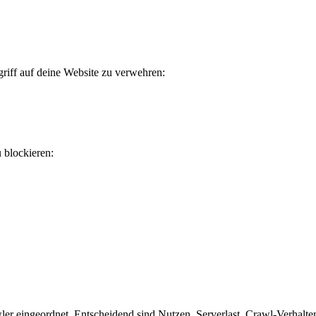
riff auf deine Website zu verwehren:
u blockieren:
er eingeordnet. Entscheidend sind Nutzen, Serverlast, Crawl-Verhalten 