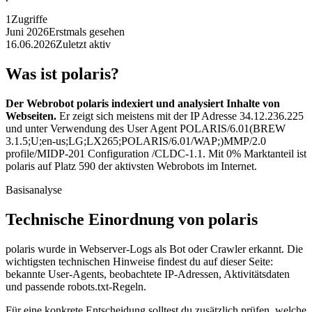
1
Zugriffe
Juni 2026
Erstmals gesehen
16.06.2026
Zuletzt aktiv
Was ist polaris?
Der Webrobot polaris indexiert und analysiert Inhalte von
Webseiten.
Er zeigt sich meistens mit der IP Adresse 34.12.236.225
und unter Verwendung des User Agent POLARIS/6.01(BREW
3.1.5;U;en-us;LG;LX265;POLARIS/6.01/WAP;)MMP/2.0
profile/MIDP-201 Configuration /CLDC-1.1. Mit 0% Marktanteil ist
polaris auf Platz 590 der aktivsten Webrobots im Internet.
Basisanalyse
Technische Einordnung von polaris
polaris wurde in Webserver-Logs als Bot oder Crawler erkannt. Die
wichtigsten technischen Hinweise findest du auf dieser Seite:
bekannte User-Agents, beobachtete IP-Adressen, Aktivitätsdaten
und passende robots.txt-Regeln.
Für eine konkrete Entscheidung solltest du zusätzlich prüfen, welche