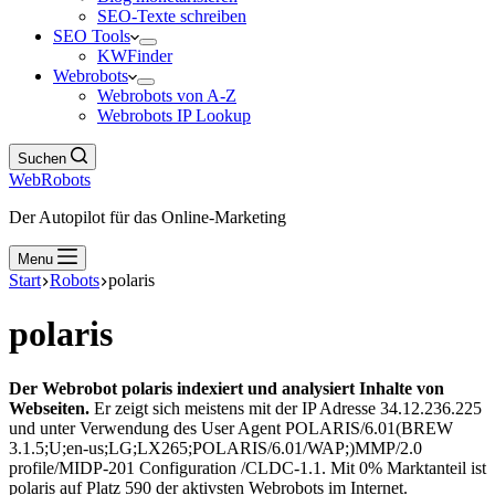
SEO-Texte schreiben
SEO Tools
KWFinder
Webrobots
Webrobots von A-Z
Webrobots IP Lookup
Suchen
WebRobots
Der Autopilot für das Online-Marketing
Menu
Start
Robots
polaris
polaris
Der Webrobot polaris indexiert und analysiert Inhalte von
Webseiten.
Er zeigt sich meistens mit der IP Adresse 34.12.236.225
und unter Verwendung des User Agent POLARIS/6.01(BREW
3.1.5;U;en-us;LG;LX265;POLARIS/6.01/WAP;)MMP/2.0
profile/MIDP-201 Configuration /CLDC-1.1. Mit 0% Marktanteil ist
polaris auf Platz 590 der aktivsten Webrobots im Internet.