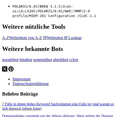
POLARIS/6.01(BREW 3.1.5;U;en-
us;LG;LX265;POLARIS/6.01/WAP;)MMP/2.0
profile/MIDP-201 Configuration /CLDC-1.1
Weitere nützliche Tools
A-Z
Webrobots von A-Z
IP
Webrobot IP Lookup
Weitere bekannte Bots
googlebot
bingbot
semrushbot
ahrefsbot
ccbot
Impressum
Datenschutzerklärung
Beliebte Beiträge
7 Fälle in denen hohes Keyword Suchvolumen eine Falle ist (und warum es
sich dennoch lohnen kann)
Domaininhaber ermitteln mit der Whois-Abfrage: Wem gehört die Domain