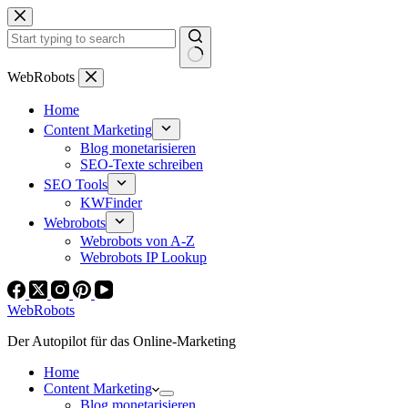
Zum
Inhalt
springen
Keine
WebRobots
Ergebnisse
Home
Content Marketing
Blog monetarisieren
SEO-Texte schreiben
SEO Tools
KWFinder
Webrobots
Webrobots von A-Z
Webrobots IP Lookup
WebRobots
Der Autopilot für das Online-Marketing
Home
Content Marketing
Blog monetarisieren