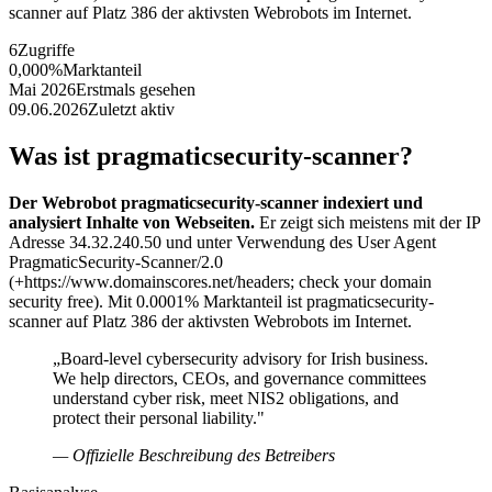
scanner auf Platz 386 der aktivsten Webrobots im Internet.
6
Zugriffe
0,000%
Marktanteil
Mai 2026
Erstmals gesehen
09.06.2026
Zuletzt aktiv
Was ist pragmaticsecurity-scanner?
Der Webrobot pragmaticsecurity-scanner indexiert und
analysiert Inhalte von Webseiten.
Er zeigt sich meistens mit der IP
Adresse 34.32.240.50 und unter Verwendung des User Agent
PragmaticSecurity-Scanner/2.0
(+https://www.domainscores.net/headers; check your domain
security free). Mit 0.0001% Marktanteil ist pragmaticsecurity-
scanner auf Platz 386 der aktivsten Webrobots im Internet.
„Board-level cybersecurity advisory for Irish business.
We help directors, CEOs, and governance committees
understand cyber risk, meet NIS2 obligations, and
protect their personal liability."
— Offizielle Beschreibung des Betreibers