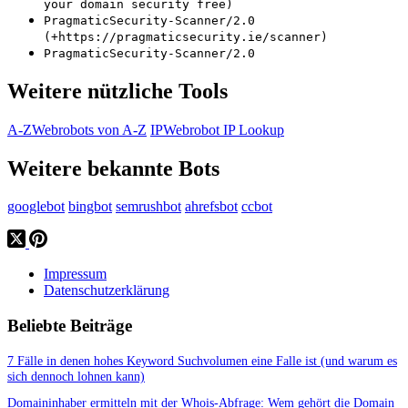
your domain security free)
PragmaticSecurity-Scanner/2.0
(+https://pragmaticsecurity.ie/scanner)
PragmaticSecurity-Scanner/2.0
Weitere nützliche Tools
A-Z
Webrobots von A-Z
IP
Webrobot IP Lookup
Weitere bekannte Bots
googlebot
bingbot
semrushbot
ahrefsbot
ccbot
Impressum
Datenschutzerklärung
Beliebte Beiträge
7 Fälle in denen hohes Keyword Suchvolumen eine Falle ist (und warum es
sich dennoch lohnen kann)
Domaininhaber ermitteln mit der Whois-Abfrage: Wem gehört die Domain