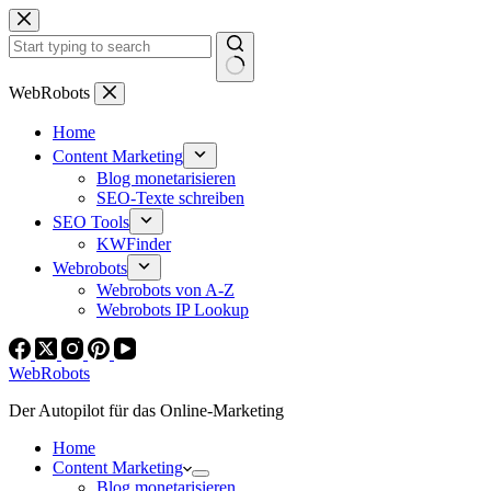
Zum
Inhalt
springen
Keine
WebRobots
Ergebnisse
Home
Content Marketing
Blog monetarisieren
SEO-Texte schreiben
SEO Tools
KWFinder
Webrobots
Webrobots von A-Z
Webrobots IP Lookup
WebRobots
Der Autopilot für das Online-Marketing
Home
Content Marketing
Blog monetarisieren