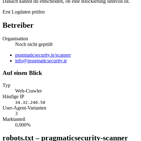
Danach kannst du entscheiden, ob eine Blockierung sinnvoll ist.
Erst Logdaten prüfen
Betreiber
Organisation
Noch nicht geprüft
Website
pragmaticsecurity.ie/scanner
E-
info@pragmaticsecurity.ie
Mail
Auf einen Blick
Typ
Web-Crawler
Häufige IP
34.32.240.50
User-Agent-Varianten
3
Marktanteil
0,000%
robots.txt – pragmaticsecurity-scanner