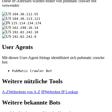
Diese IP-Adressen wurden bisher von pubmatic crawler bot
verwendet:
104.36.112.55
104.36.113.121
115.114.134.174
162.248.16.14
192.82.242.10
192.82.242.9
User Agents
Mit diesen User-Agent-Strings identifiziert sich pubmatic crawler
bot:
PubMatic Crawler Bot
Weitere nützliche Tools
A-Z
Webrobots von A-Z
IP
Webrobot IP Lookup
Weitere bekannte Bots