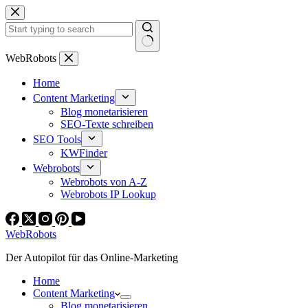
Zum
Inhalt
springen
Keine
WebRobots
Ergebnisse
Home
Content Marketing
Blog monetarisieren
SEO-Texte schreiben
SEO Tools
KWFinder
Webrobots
Webrobots von A-Z
Webrobots IP Lookup
WebRobots
Der Autopilot für das Online-Marketing
Home
Content Marketing
Blog monetarisieren