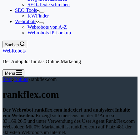
SEO-Texte schreiben
SEO Tools
KWFinder
Webrobots
Webrobots von A-Z
Webrobots IP Lookup
Suchen
WebRobots
Der Autopilot für das Online-Marketing
Menu
Start
Robots
rankflex.com
rankflex.com
Der Webrobot rankflex.com indexiert und analysiert Inhalte
von Webseiten.
Er zeigt sich meistens mit der IP Adresse
83.169.26.5 und unter Verwendung des User Agent RankFlex.com
Webspider. Mit 0% Marktanteil ist rankflex.com auf Platz 481 der
aktivsten Webrobots im Internet.