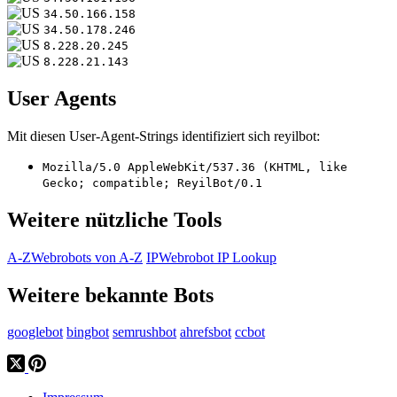
34.50.166.158
34.50.178.246
8.228.20.245
8.228.21.143
User Agents
Mit diesen User-Agent-Strings identifiziert sich reyilbot:
Mozilla/5.0 AppleWebKit/537.36 (KHTML, like
Gecko; compatible; ReyilBot/0.1
Weitere nützliche Tools
A-Z
Webrobots von A-Z
IP
Webrobot IP Lookup
Weitere bekannte Bots
googlebot
bingbot
semrushbot
ahrefsbot
ccbot