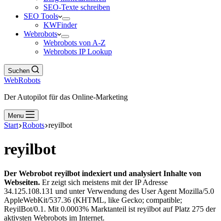
SEO-Texte schreiben
SEO Tools
KWFinder
Webrobots
Webrobots von A-Z
Webrobots IP Lookup
Suchen
WebRobots
Der Autopilot für das Online-Marketing
Menu
Start
Robots
reyilbot
reyilbot
Der Webrobot reyilbot indexiert und analysiert Inhalte von
Webseiten.
Er zeigt sich meistens mit der IP Adresse
34.125.108.131 und unter Verwendung des User Agent Mozilla/5.0
AppleWebKit/537.36 (KHTML, like Gecko; compatible;
ReyilBot/0.1. Mit 0.0003% Marktanteil ist reyilbot auf Platz 275 der
aktivsten Webrobots im Internet.