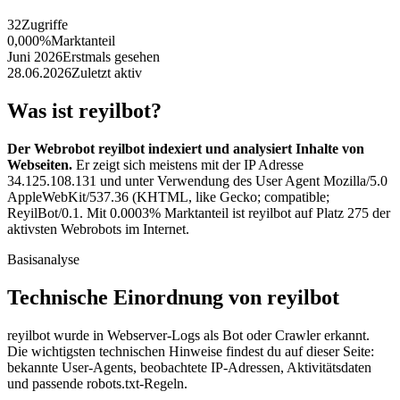
32
Zugriffe
0,000%
Marktanteil
Juni 2026
Erstmals gesehen
28.06.2026
Zuletzt aktiv
Was ist reyilbot?
Der Webrobot reyilbot indexiert und analysiert Inhalte von
Webseiten.
Er zeigt sich meistens mit der IP Adresse
34.125.108.131 und unter Verwendung des User Agent Mozilla/5.0
AppleWebKit/537.36 (KHTML, like Gecko; compatible;
ReyilBot/0.1. Mit 0.0003% Marktanteil ist reyilbot auf Platz 275 der
aktivsten Webrobots im Internet.
Basisanalyse
Technische Einordnung von reyilbot
reyilbot wurde in Webserver-Logs als Bot oder Crawler erkannt.
Die wichtigsten technischen Hinweise findest du auf dieser Seite:
bekannte User-Agents, beobachtete IP-Adressen, Aktivitätsdaten
und passende robots.txt-Regeln.