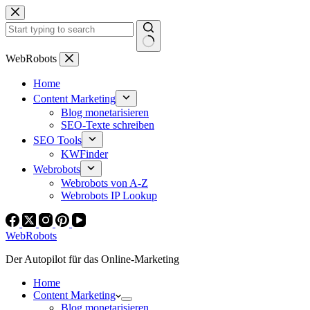
Zum
Inhalt
springen
Keine
WebRobots
Ergebnisse
Home
Content Marketing
Blog monetarisieren
SEO-Texte schreiben
SEO Tools
KWFinder
Webrobots
Webrobots von A-Z
Webrobots IP Lookup
WebRobots
Der Autopilot für das Online-Marketing
Home
Content Marketing
Blog monetarisieren