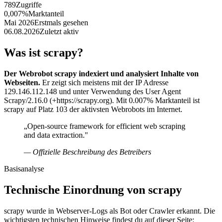
789
Zugriffe
0,007%
Marktanteil
Mai 2026
Erstmals gesehen
06.08.2026
Zuletzt aktiv
Was ist scrapy?
Der Webrobot scrapy indexiert und analysiert Inhalte von
Webseiten.
Er zeigt sich meistens mit der IP Adresse
129.146.112.148 und unter Verwendung des User Agent
Scrapy/2.16.0 (+https://scrapy.org). Mit 0.007% Marktanteil ist
scrapy auf Platz 103 der aktivsten Webrobots im Internet.
„Open-source framework for efficient web scraping
and data extraction."
— Offizielle Beschreibung des Betreibers
Basisanalyse
Technische Einordnung von scrapy
scrapy wurde in Webserver-Logs als Bot oder Crawler erkannt. Die
wichtigsten technischen Hinweise findest du auf dieser Seite: