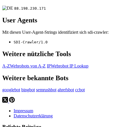
88.198.230.171
User Agents
Mit diesen User-Agent-Strings identifiziert sich sdi-crawler:
SDI-Crawler/1.0
Weitere nützliche Tools
A-Z
Webrobots von A-Z
IP
Webrobot IP Lookup
Weitere bekannte Bots
googlebot
bingbot
semrushbot
ahrefsbot
ccbot
Impressum
Datenschutzerklärung
Beliebte Beiträge