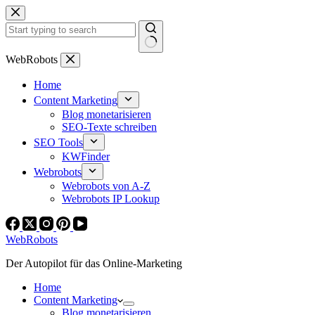
Zum
Inhalt
springen
Keine
WebRobots
Ergebnisse
Home
Content Marketing
Blog monetarisieren
SEO-Texte schreiben
SEO Tools
KWFinder
Webrobots
Webrobots von A-Z
Webrobots IP Lookup
WebRobots
Der Autopilot für das Online-Marketing
Home
Content Marketing
Blog monetarisieren