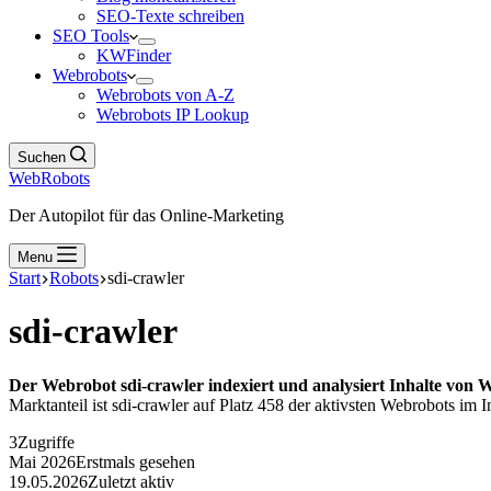
SEO-Texte schreiben
SEO Tools
KWFinder
Webrobots
Webrobots von A-Z
Webrobots IP Lookup
Suchen
WebRobots
Der Autopilot für das Online-Marketing
Menu
Start
Robots
sdi-crawler
sdi-crawler
Der Webrobot sdi-crawler indexiert und analysiert Inhalte von W
Marktanteil ist sdi-crawler auf Platz 458 der aktivsten Webrobots im In
3
Zugriffe
Mai 2026
Erstmals gesehen
19.05.2026
Zuletzt aktiv