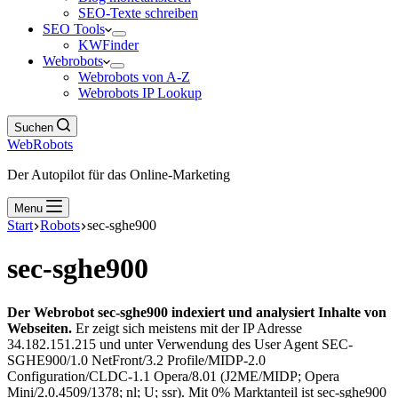
SEO-Texte schreiben
SEO Tools
KWFinder
Webrobots
Webrobots von A-Z
Webrobots IP Lookup
Suchen
WebRobots
Der Autopilot für das Online-Marketing
Menu
Start
Robots
sec-sghe900
sec-sghe900
Der Webrobot sec-sghe900 indexiert und analysiert Inhalte von
Webseiten.
Er zeigt sich meistens mit der IP Adresse
34.182.151.215 und unter Verwendung des User Agent SEC-
SGHE900/1.0 NetFront/3.2 Profile/MIDP-2.0
Configuration/CLDC-1.1 Opera/8.01 (J2ME/MIDP; Opera
Mini/2.0.4509/1378; nl; U; ssr). Mit 0% Marktanteil ist sec-sghe900