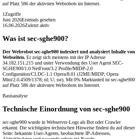
auf Platz 586 der aktivsten Webrobots im Internet.
1
Zugriffe
Juni 2026
Erstmals gesehen
16.06.2026
Zuletzt aktiv
Was ist sec-sghe900?
Der Webrobot sec-sghe900 indexiert und analysiert Inhalte von
Webseiten.
Er zeigt sich meistens mit der IP Adresse
34.182.151.215 und unter Verwendung des User Agent SEC-
SGHE900/1.0 NetFront/3.2 Profile/MIDP-2.0
Configuration/CLDC-1.1 Opera/8.01 (J2ME/MIDP; Opera
Mini/2.0.4509/1378; nl; U; ssr). Mit 0% Marktanteil ist sec-sghe900
auf Platz 586 der aktivsten Webrobots im Internet.
Basisanalyse
Technische Einordnung von sec-sghe900
sec-sghe900 wurde in Webserver-Logs als Bot oder Crawler
erkannt. Die wichtigsten technischen Hinweise findest du auf dieser
Seite: bekannte User-Agents, beobachtete IP-Adressen,
Aktivitätsdaten und passende robots.txt-Regeln.