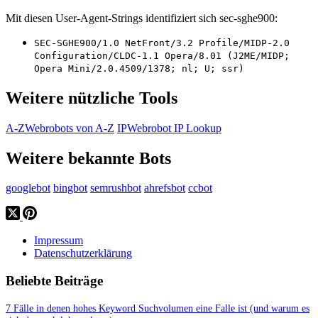
Mit diesen User-Agent-Strings identifiziert sich sec-sghe900:
SEC-SGHE900/1.0 NetFront/3.2 Profile/MIDP-2.0
Configuration/CLDC-1.1 Opera/8.01 (J2ME/MIDP;
Opera Mini/2.0.4509/1378; nl; U; ssr)
Weitere nützliche Tools
A-Z
Webrobots von A-Z
IP
Webrobot IP Lookup
Weitere bekannte Bots
googlebot
bingbot
semrushbot
ahrefsbot
ccbot
Impressum
Datenschutzerklärung
Beliebte Beiträge
7 Fälle in denen hohes Keyword Suchvolumen eine Falle ist (und warum es