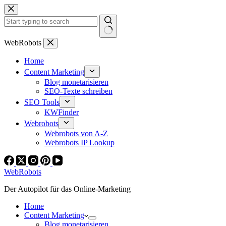
Zum
Inhalt
springen
Keine
WebRobots
Ergebnisse
Home
Content Marketing
Blog monetarisieren
SEO-Texte schreiben
SEO Tools
KWFinder
Webrobots
Webrobots von A-Z
Webrobots IP Lookup
WebRobots
Der Autopilot für das Online-Marketing
Home
Content Marketing
Blog monetarisieren