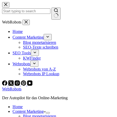
Zum
Inhalt
springen
Keine
WebRobots
Ergebnisse
Home
Content Marketing
Blog monetarisieren
SEO-Texte schreiben
SEO Tools
KWFinder
Webrobots
Webrobots von A-Z
Webrobots IP Lookup
WebRobots
Der Autopilot für das Online-Marketing
Home
Content Marketing
Blog monetarisieren