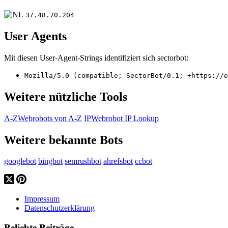
37.48.70.204
User Agents
Mit diesen User-Agent-Strings identifiziert sich sectorbot:
Mozilla/5.0 (compatible; SectorBot/0.1; +https://e
Weitere nützliche Tools
A-Z
Webrobots von A-Z
IP
Webrobot IP Lookup
Weitere bekannte Bots
googlebot
bingbot
semrushbot
ahrefsbot
ccbot
Impressum
Datenschutzerklärung
Beliebte Beiträge