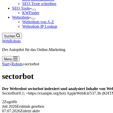
SEO-Texte schreiben
SEO Tools
KWFinder
Webrobots
Webrobots von A-Z
Webrobots IP Lookup
Suchen
WebRobots
Der Autopilot für das Online-Marketing
Menu
Start
Robots
sectorbot
sectorbot
Der Webrobot sectorbot indexiert und analysiert Inhalte von Web
SectorBot/0.1; +https://example.org/bot) AppleWebKit/537.36 (KHTML
2
Zugriffe
Juli 2026
Erstmals gesehen
07.07.2026
Zuletzt aktiv