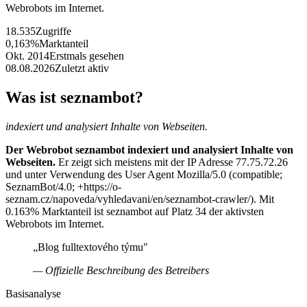
Webrobots im Internet.
18.535
Zugriffe
0,163%
Marktanteil
Okt. 2014
Erstmals gesehen
08.08.2026
Zuletzt aktiv
Was ist seznambot?
indexiert und analysiert Inhalte von Webseiten.
Der Webrobot seznambot indexiert und analysiert Inhalte von
Webseiten.
Er zeigt sich meistens mit der IP Adresse 77.75.72.26
und unter Verwendung des User Agent Mozilla/5.0 (compatible;
SeznamBot/4.0; +https://o-
seznam.cz/napoveda/vyhledavani/en/seznambot-crawler/). Mit
0.163% Marktanteil ist seznambot auf Platz 34 der aktivsten
Webrobots im Internet.
„Blog fulltextového týmu"
— Offizielle Beschreibung des Betreibers
Basisanalyse