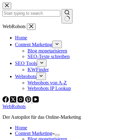
Zum
Inhalt
springen
Keine
WebRobots
Ergebnisse
Home
Content Marketing
Blog monetarisieren
SEO-Texte schreiben
SEO Tools
KWFinder
Webrobots
Webrobots von A-Z
Webrobots IP Lookup
WebRobots
Der Autopilot für das Online-Marketing
Home
Content Marketing
Blog monetarisieren