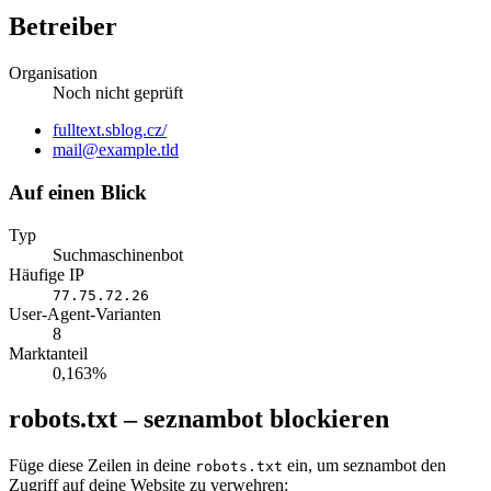
Betreiber
Organisation
Noch nicht geprüft
Website
fulltext.sblog.cz/
E-
mail@example.tld
Mail
Auf einen Blick
Typ
Suchmaschinenbot
Häufige IP
77.75.72.26
User-Agent-Varianten
8
Marktanteil
0,163%
robots.txt – seznambot blockieren
Füge diese Zeilen in deine
ein, um seznambot den
robots.txt
Zugriff auf deine Website zu verwehren: