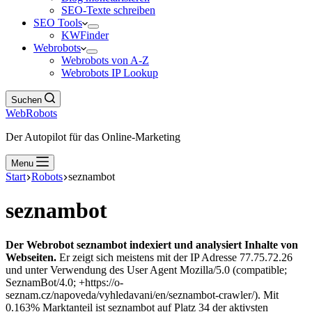
SEO-Texte schreiben
SEO Tools
KWFinder
Webrobots
Webrobots von A-Z
Webrobots IP Lookup
Suchen
WebRobots
Der Autopilot für das Online-Marketing
Menu
Start
Robots
seznambot
seznambot
Der Webrobot seznambot indexiert und analysiert Inhalte von
Webseiten.
Er zeigt sich meistens mit der IP Adresse 77.75.72.26
und unter Verwendung des User Agent Mozilla/5.0 (compatible;
SeznamBot/4.0; +https://o-
seznam.cz/napoveda/vyhledavani/en/seznambot-crawler/). Mit
0.163% Marktanteil ist seznambot auf Platz 34 der aktivsten