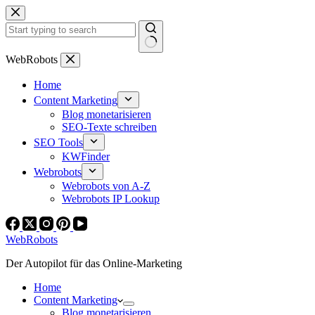
Zum
Inhalt
springen
Keine
WebRobots
Ergebnisse
Home
Content Marketing
Blog monetarisieren
SEO-Texte schreiben
SEO Tools
KWFinder
Webrobots
Webrobots von A-Z
Webrobots IP Lookup
WebRobots
Der Autopilot für das Online-Marketing
Home
Content Marketing
Blog monetarisieren