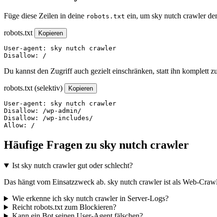
Füge diese Zeilen in deine
ein, um sky nutch crawler de
robots.txt
robots.txt
Kopieren
User-agent: sky nutch crawler

Disallow: /
Du kannst den Zugriff auch gezielt einschränken, statt ihn komplett z
robots.txt (selektiv)
Kopieren
User-agent: sky nutch crawler

Disallow: /wp-admin/

Disallow: /wp-includes/

Allow: /
Häufige Fragen zu sky nutch crawler
Ist sky nutch crawler gut oder schlecht?
Das hängt vom Einsatzzweck ab. sky nutch crawler ist als Web-Crawler
Wie erkenne ich sky nutch crawler in Server-Logs?
Reicht robots.txt zum Blockieren?
Kann ein Bot seinen User-Agent fälschen?