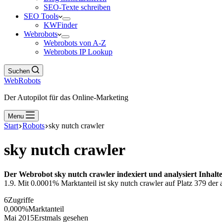
SEO-Texte schreiben
SEO Tools
KWFinder
Webrobots
Webrobots von A-Z
Webrobots IP Lookup
Suchen
WebRobots
Der Autopilot für das Online-Marketing
Menu
Start
Robots
sky nutch crawler
sky nutch crawler
Der Webrobot sky nutch crawler indexiert und analysiert Inhalt
1.9. Mit 0.0001% Marktanteil ist sky nutch crawler auf Platz 379 der 
6
Zugriffe
0,000%
Marktanteil
Mai 2015
Erstmals gesehen