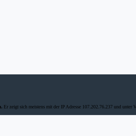
n.
Er zeigt sich meistens mit der IP Adresse 107.202.76.237 und unter 