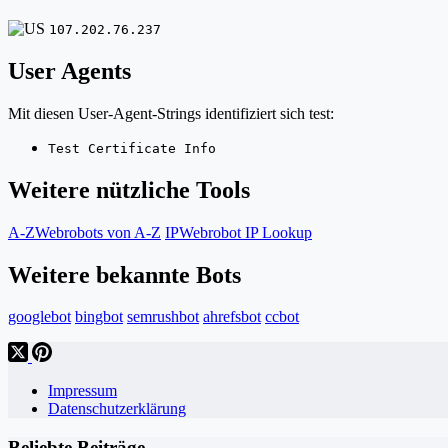
107.202.76.237
User Agents
Mit diesen User-Agent-Strings identifiziert sich test:
Test Certificate Info
Weitere nützliche Tools
A-Z
Webrobots von A-Z
IP
Webrobot IP Lookup
Weitere bekannte Bots
googlebot
bingbot
semrushbot
ahrefsbot
ccbot
Impressum
Datenschutzerklärung
Beliebte Beiträge