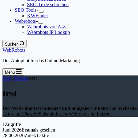
SEO-Texte schreiben
SEO Tools
KWFinder
Webrobots
Webrobots von A-Z
Webrobots IP Lookup
Suchen
WebRobots
Der Autopilot für das Online-Marketing
Menu
Start
Robots
test
test
Der Webrobot test indexiert und analysiert Inhalte von Webseite
ist test auf Platz 605 der aktivsten Webrobots im Internet.
1
Zugriffe
Juni 2026
Erstmals gesehen
28.06.2026
Zuletzt aktiv