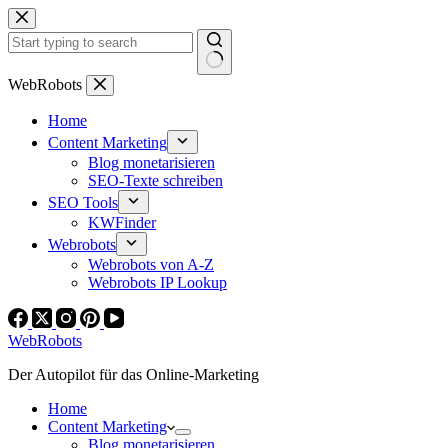
Zum
Inhalt
springen
Keine
WebRobots
Ergebnisse
Home
Content Marketing
Blog monetarisieren
SEO-Texte schreiben
SEO Tools
KWFinder
Webrobots
Webrobots von A-Z
Webrobots IP Lookup
WebRobots
Der Autopilot für das Online-Marketing
Home
Content Marketing
Blog monetarisieren