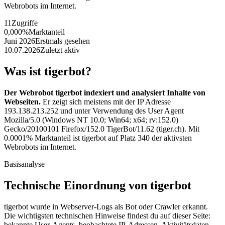
Webrobots im Internet.
11
Zugriffe
0,000%
Marktanteil
Juni 2026
Erstmals gesehen
10.07.2026
Zuletzt aktiv
Was ist tigerbot?
Der Webrobot tigerbot indexiert und analysiert Inhalte von
Webseiten.
Er zeigt sich meistens mit der IP Adresse
193.138.213.252 und unter Verwendung des User Agent
Mozilla/5.0 (Windows NT 10.0; Win64; x64; rv:152.0)
Gecko/20100101 Firefox/152.0 TigerBot/11.62 (tiger.ch). Mit
0.0001% Marktanteil ist tigerbot auf Platz 340 der aktivsten
Webrobots im Internet.
Basisanalyse
Technische Einordnung von tigerbot
tigerbot wurde in Webserver-Logs als Bot oder Crawler erkannt.
Die wichtigsten technischen Hinweise findest du auf dieser Seite:
bekannte User-Agents, beobachtete IP-Adressen, Aktivitätsdaten