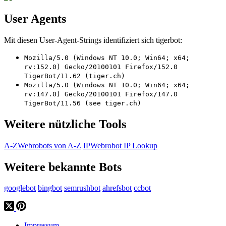
User Agents
Mit diesen User-Agent-Strings identifiziert sich tigerbot:
Mozilla/5.0 (Windows NT 10.0; Win64; x64;
rv:152.0) Gecko/20100101 Firefox/152.0
TigerBot/11.62 (tiger.ch)
Mozilla/5.0 (Windows NT 10.0; Win64; x64;
rv:147.0) Gecko/20100101 Firefox/147.0
TigerBot/11.56 (see tiger.ch)
Weitere nützliche Tools
A-Z
Webrobots von A-Z
IP
Webrobot IP Lookup
Weitere bekannte Bots
googlebot
bingbot
semrushbot
ahrefsbot
ccbot
Impressum