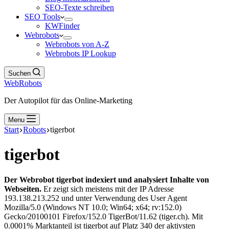
SEO-Texte schreiben
SEO Tools
KWFinder
Webrobots
Webrobots von A-Z
Webrobots IP Lookup
Suchen
WebRobots
Der Autopilot für das Online-Marketing
Menu
Start
Robots
tigerbot
tigerbot
Der Webrobot tigerbot indexiert und analysiert Inhalte von
Webseiten.
Er zeigt sich meistens mit der IP Adresse
193.138.213.252 und unter Verwendung des User Agent
Mozilla/5.0 (Windows NT 10.0; Win64; x64; rv:152.0)
Gecko/20100101 Firefox/152.0 TigerBot/11.62 (tiger.ch). Mit
0.0001% Marktanteil ist tigerbot auf Platz 340 der aktivsten