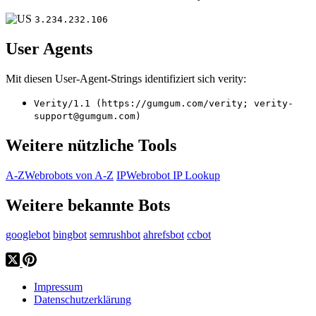
3.234.232.106
User Agents
Mit diesen User-Agent-Strings identifiziert sich verity:
Verity/1.1 (https://gumgum.com/verity; verity-
support@gumgum.com)
Weitere nützliche Tools
A-Z
Webrobots von A-Z
IP
Webrobot IP Lookup
Weitere bekannte Bots
googlebot
bingbot
semrushbot
ahrefsbot
ccbot
Impressum
Datenschutzerklärung