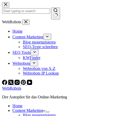
Zum
Inhalt
springen
Keine
WebRobots
Ergebnisse
Home
Content Marketing
Blog monetarisieren
SEO-Texte schreiben
SEO Tools
KWFinder
Webrobots
Webrobots von A-Z
Webrobots IP Lookup
WebRobots
Der Autopilot für das Online-Marketing
Home
Content Marketing
Blog monetarisieren