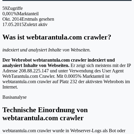
59
Zugriffe
0,001%
Marktanteil
Okt. 2014
Erstmals gesehen
17.05.2015
Zuletzt aktiv
Was ist webtarantula.com crawler?
indexiert und analysiert Inhalte von Webseiten.
Der Webrobot webtarantula.com crawler indexiert und
analysiert Inhalte von Webseiten.
Er zeigt sich meistens mit der IP
Adresse 208.88.225.147 und unter Verwendung des User Agent
WebTarantula.com Crawler. Mit 0.0005% Marktanteil ist
webtarantula.com crawler auf Platz 232 der aktivsten Webrobots im
Internet.
Basisanalyse
Technische Einordnung von
webtarantula.com crawler
webtarantula.com crawler wurde in Webserver-Logs als Bot oder