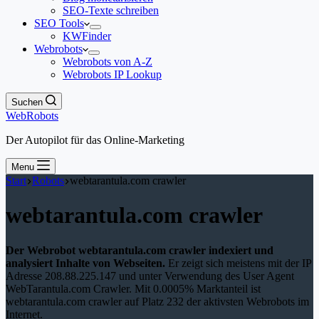
SEO-Texte schreiben
SEO Tools
KWFinder
Webrobots
Webrobots von A-Z
Webrobots IP Lookup
Suchen
WebRobots
Der Autopilot für das Online-Marketing
Menu
Start
Robots
webtarantula.com crawler
webtarantula.com crawler
Der Webrobot webtarantula.com crawler indexiert und
analysiert Inhalte von Webseiten.
Er zeigt sich meistens mit der IP
Adresse 208.88.225.147 und unter Verwendung des User Agent
WebTarantula.com Crawler. Mit 0.0005% Marktanteil ist
webtarantula.com crawler auf Platz 232 der aktivsten Webrobots im
Internet.