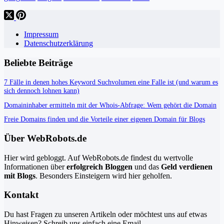
Impressum
Datenschutzerklärung
Beliebte Beiträge
7 Fälle in denen hohes Keyword Suchvolumen eine Falle ist (und warum es
sich dennoch lohnen kann)
Domaininhaber ermitteln mit der Whois-Abfrage: Wem gehört die Domain
Freie Domains finden und die Vorteile einer eigenen Domain für Blogs
Über WebRobots.de
Hier wird gebloggt. Auf WebRobots.de findest du wertvolle
Informationen über
erfolgreich Bloggen
und das
Geld verdienen
mit Blogs
. Besonders Einsteigern wird hier geholfen.
Kontakt
Du hast Fragen zu unseren Artikeln oder möchtest uns auf etwas
Hinweisen? Schreib uns einfach eine Email.