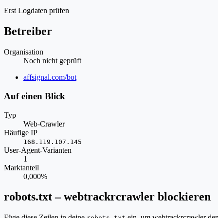
Erst Logdaten prüfen
Betreiber
Organisation
Noch nicht geprüft
Website
affsignal.com/bot
Auf einen Blick
Typ
Web-Crawler
Häufige IP
168.119.107.145
User-Agent-Varianten
1
Marktanteil
0,000%
robots.txt – webtrackrcrawler blockieren
Füge diese Zeilen in deine
ein, um webtrackrcrawler den
robots.txt