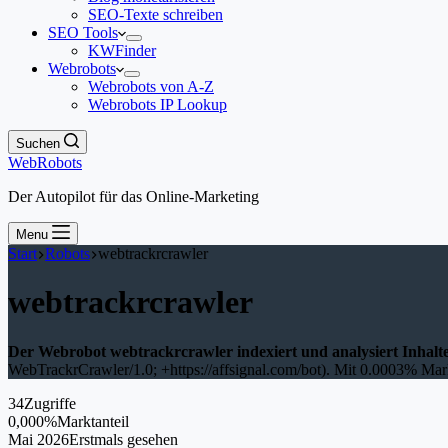
SEO-Texte schreiben
SEO Tools
KWFinder
Webrobots
Webrobots von A-Z
Webrobots IP Lookup
Suchen
WebRobots
Der Autopilot für das Online-Marketing
Menu
Start
Robots
webtrackrcrawler
webtrackrcrawler
Der Webrobot webtrackrcrawler indexiert und analysiert Inhalt
WebTrackrCrawler/1.0; +https://affsignal.com/bot). Mit 0.0003% Markt
34
Zugriffe
0,000%
Marktanteil
Mai 2026
Erstmals gesehen