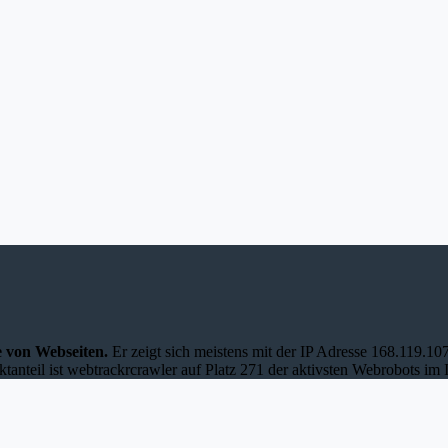
e von Webseiten.
Er zeigt sich meistens mit der IP Adresse 168.119.1
anteil ist webtrackrcrawler auf Platz 271 der aktivsten Webrobots im I