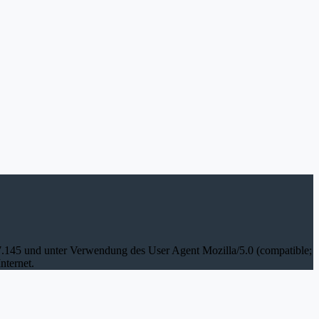
07.145 und unter Verwendung des User Agent Mozilla/5.0 (compatible;
nternet.