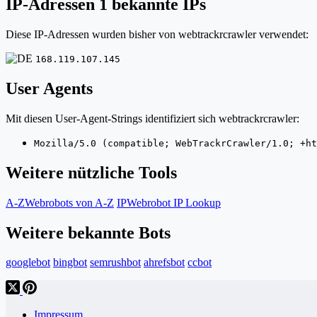
IP-Adressen
1 bekannte IPs
Diese IP-Adressen wurden bisher von webtrackrcrawler verwendet:
168.119.107.145
User Agents
Mit diesen User-Agent-Strings identifiziert sich webtrackrcrawler:
Mozilla/5.0 (compatible; WebTrackrCrawler/1.0; +ht
Weitere nützliche Tools
A-Z
Webrobots von A-Z
IP
Webrobot IP Lookup
Weitere bekannte Bots
googlebot
bingbot
semrushbot
ahrefsbot
ccbot
Impressum