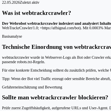
22.05.2026
Zuletzt aktiv
Was ist webtrackrcrawler?
Der Webrobot webtrackrcrawler indexiert und analysiert Inhalt
WebTrackrCrawler/1.0; +https://affsignal.com/bot). Mit 0.0003% Markt
Basisanalyse
Technische Einordnung von webtrackrcra
webtrackrcrawler wurde in Webserver-Logs als Bot oder Crawler erkan
passende robots.txt-Regeln.
Für eine konkrete Entscheidung solltest du zusätzlich prüfen, welche 
Tipp: Wenn der Bot viel Traffic erzeugt oder sensible Bereiche abruf
Gefahreneinschätzung und Bewertung
Sollte man webtrackrcrawler blockieren?
Prüfe zuerst Zugriffshäufigkeit, aufgerufene URLs und User-Agent. D