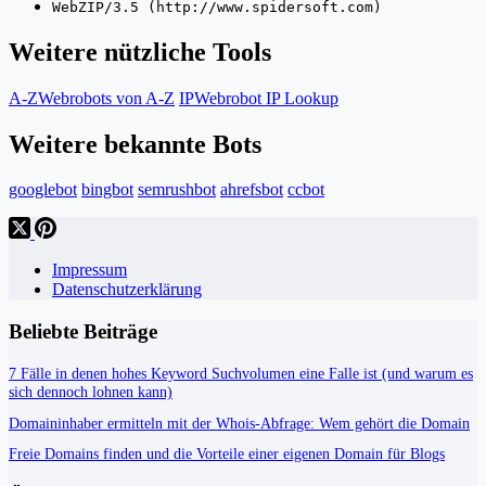
WebZIP/3.5 (http://www.spidersoft.com)
Weitere nützliche Tools
A-Z
Webrobots von A-Z
IP
Webrobot IP Lookup
Weitere bekannte Bots
googlebot
bingbot
semrushbot
ahrefsbot
ccbot
Impressum
Datenschutzerklärung
Beliebte Beiträge
7 Fälle in denen hohes Keyword Suchvolumen eine Falle ist (und warum es
sich dennoch lohnen kann)
Domaininhaber ermitteln mit der Whois-Abfrage: Wem gehört die Domain
Freie Domains finden und die Vorteile einer eigenen Domain für Blogs