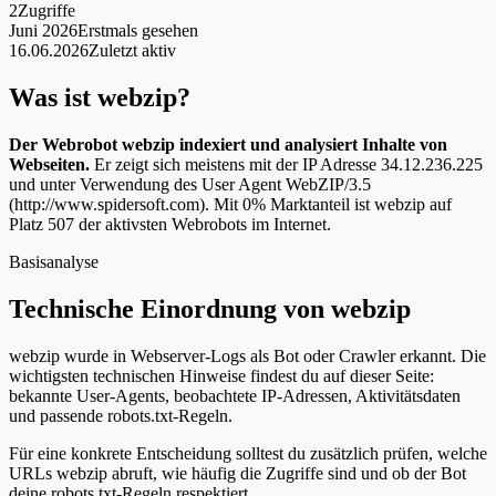
2
Zugriffe
Juni 2026
Erstmals gesehen
16.06.2026
Zuletzt aktiv
Was ist webzip?
Der Webrobot webzip indexiert und analysiert Inhalte von
Webseiten.
Er zeigt sich meistens mit der IP Adresse 34.12.236.225
und unter Verwendung des User Agent WebZIP/3.5
(http://www.spidersoft.com). Mit 0% Marktanteil ist webzip auf
Platz 507 der aktivsten Webrobots im Internet.
Basisanalyse
Technische Einordnung von webzip
webzip wurde in Webserver-Logs als Bot oder Crawler erkannt. Die
wichtigsten technischen Hinweise findest du auf dieser Seite:
bekannte User-Agents, beobachtete IP-Adressen, Aktivitätsdaten
und passende robots.txt-Regeln.
Für eine konkrete Entscheidung solltest du zusätzlich prüfen, welche
URLs webzip abruft, wie häufig die Zugriffe sind und ob der Bot
deine robots.txt-Regeln respektiert.