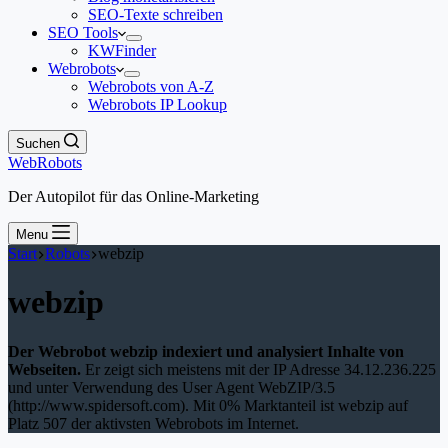
SEO-Texte schreiben
SEO Tools
KWFinder
Webrobots
Webrobots von A-Z
Webrobots IP Lookup
Suchen
WebRobots
Der Autopilot für das Online-Marketing
Menu
Start
Robots
webzip
webzip
Der Webrobot webzip indexiert und analysiert Inhalte von
Webseiten.
Er zeigt sich meistens mit der IP Adresse 34.12.236.225
und unter Verwendung des User Agent WebZIP/3.5
(http://www.spidersoft.com). Mit 0% Marktanteil ist webzip auf
Platz 507 der aktivsten Webrobots im Internet.