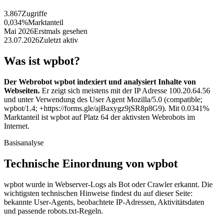
3.867
Zugriffe
0,034%
Marktanteil
Mai 2026
Erstmals gesehen
23.07.2026
Zuletzt aktiv
Was ist wpbot?
Der Webrobot wpbot indexiert und analysiert Inhalte von
Webseiten.
Er zeigt sich meistens mit der IP Adresse 100.20.64.56
und unter Verwendung des User Agent Mozilla/5.0 (compatible;
wpbot/1.4; +https://forms.gle/ajBaxygz9jSR8p8G9). Mit 0.0341%
Marktanteil ist wpbot auf Platz 64 der aktivsten Webrobots im
Internet.
Basisanalyse
Technische Einordnung von wpbot
wpbot wurde in Webserver-Logs als Bot oder Crawler erkannt. Die
wichtigsten technischen Hinweise findest du auf dieser Seite:
bekannte User-Agents, beobachtete IP-Adressen, Aktivitätsdaten
und passende robots.txt-Regeln.