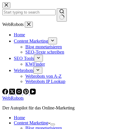
Zum
Inhalt
springen
Keine
WebRobots
Ergebnisse
Home
Content Marketing
Blog monetarisieren
SEO-Texte schreiben
SEO Tools
KWFinder
Webrobots
Webrobots von A-Z
Webrobots IP Lookup
WebRobots
Der Autopilot für das Online-Marketing
Home
Content Marketing
Blog monetarisieren