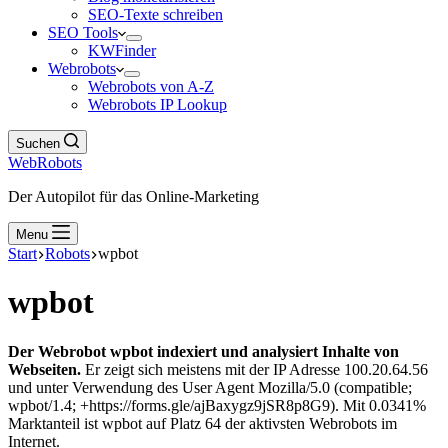
SEO-Texte schreiben
SEO Tools
KWFinder
Webrobots
Webrobots von A-Z
Webrobots IP Lookup
Suchen
WebRobots
Der Autopilot für das Online-Marketing
Menu
Start
Robots
wpbot
wpbot
Der Webrobot wpbot indexiert und analysiert Inhalte von
Webseiten.
Er zeigt sich meistens mit der IP Adresse 100.20.64.56
und unter Verwendung des User Agent Mozilla/5.0 (compatible;
wpbot/1.4; +https://forms.gle/ajBaxygz9jSR8p8G9). Mit 0.0341%
Marktanteil ist wpbot auf Platz 64 der aktivsten Webrobots im
Internet.